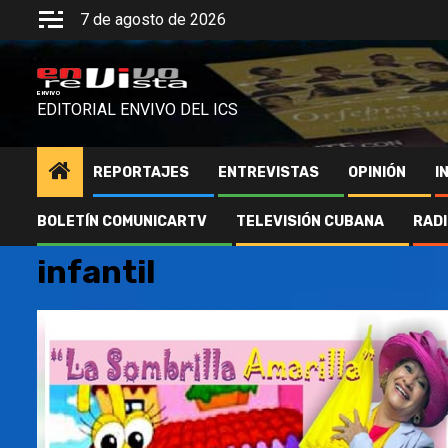
Saltar
7 de agosto de 2026
al
contenido
ENVIVO
EDITORIAL ENVIVO DEL ICS
REPORTAJES
ENTREVISTAS
OPINIÓN
I
BOLETÍN COMUNICARTV
TELEVISIÓN CUBANA
RAD
infantil