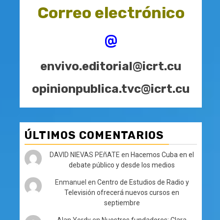
Correo electrónico
@
envivo.editorial@icrt.cu
opinionpublica.tvc@icrt.cu
ÚLTIMOS COMENTARIOS
DAVID NIEVAS PEñATE
en
Hacemos Cuba en el
debate público y desde los medios
Enmanuel
en
Centro de Estudios de Radio y
Televisión ofrecerá nuevos cursos en
septiembre
Alan Yordy
en
Nuestros fundadores: Clara