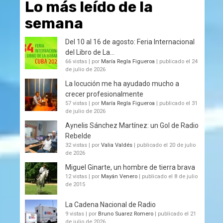
Lo más leído de la
semana
Del 10 al 16 de agosto: Feria Internacional
del Libro de La...
66 vistas
|
por
María Regla Figueroa
|
publicado el 24
de julio de 2026
La locución me ha ayudado mucho a
crecer profesionalmente
57 vistas
|
por
María Regla Figueroa
|
publicado el 31
de julio de 2026
Aynelis Sánchez Martínez: un Gol de Radio
Rebelde
32 vistas
|
por
Valia Valdés
|
publicado el 20 de julio
de 2026
Miguel Ginarte, un hombre de tierra brava
12 vistas
|
por
Mayán Venero
|
publicado el 8 de julio
de 2015
La Cadena Nacional de Radio
9 vistas
|
por
Bruno Suarez Romero
|
publicado el 21
de julio de 2026