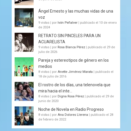
Ángel Ernesto y las muchas vidas de una
voz
9 vistas
|
por
Ivón Peñalver
|
publicado el 10 de enero
de 2024
RETRATO SIN PINCELES PARA UN
ACUARELISTA
9 vistas
|
por
Rosa Blanca Pérez
|
publicado el 29 de
julio de 2026
Pareja y estereotipos de género en los
medios
8 vistas
|
por
Anette Jiménez Marata
|
publicado el
18 de julio de 2016
El rostro de los días, una telenovela que
mira hacia el inte...
8 vistas
|
por
Digna Rosa Pérez
|
publicado el 29 de
junio de 2020
Noche de Novela en Radio Progreso
8 vistas
|
por
Ana Dolores Llerena
|
publicado el 28
de febrero de 2022