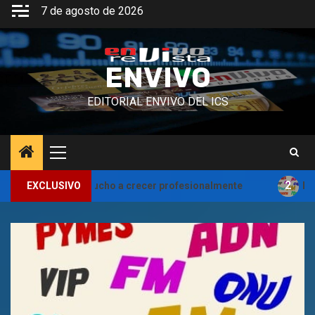
Saltar
7 de agosto de 2026
al
contenido
ENVIVO
EDITORIAL ENVIVO DEL ICS
Menú
principal
2
o mucho a crecer profesionalmente
EXCLUSIVO
Palabras, palabras