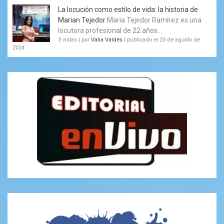
La locución como estilo de vida: la historia de
Marian Tejedor
Maria Tejedor Ramírez es una
locutora profesional de 22 años...
3 vistas
|
por
Valia Valdés
|
publicado el 23 de agosto de
2024