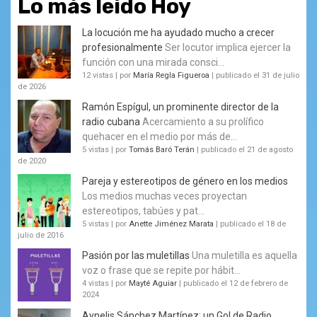
Lo más leído Hoy
La locución me ha ayudado mucho a crecer
profesionalmente
Ser locutor implica ejercer la
función con una mirada consci...
12 vistas
|
por
María Regla Figueroa
|
publicado el 31 de julio
de 2026
Ramón Espígul, un prominente director de la
radio cubana
Acercamiento a su prolífico
quehacer en el medio por más de...
5 vistas
|
por
Tomás Baró Terán
|
publicado el 21 de agosto
de 2020
Pareja y estereotipos de género en los medios
Los medios muchas veces proyectan
estereotipos, tabúes y pat...
5 vistas
|
por
Anette Jiménez Marata
|
publicado el 18 de
julio de 2016
Pasión por las muletillas
Una muletilla es aquella
voz o frase que se repite por hábit...
4 vistas
|
por
Mayté Aguiar
|
publicado el 12 de febrero de
2024
Aynelis Sánchez Martínez: un Gol de Radio