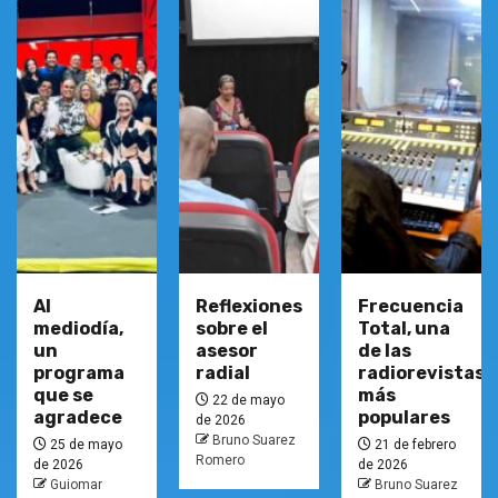
Al
Reflexiones
Frecuencia
mediodía,
sobre el
Total, una
un
asesor
de las
programa
radial
radiorevistas
que se
más
22 de mayo
agradece
populares
de 2026
Bruno Suarez
25 de mayo
21 de febrero
Romero
de 2026
de 2026
Guiomar
Bruno Suarez