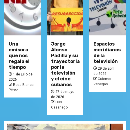
Una
Jorge
Espacios
emisora
Alonso
meridianos
que nos
Padilla y su
de la
regala el
trayectoria
televisión
tiempo
por la
29 de abril
televisión
de 2026
1 de julio de
y el cine
Guiomar
2026
cubanos
Venegas
Rosa Blanca
Pérez
27 de mayo
de 2026
Luis
Casariego