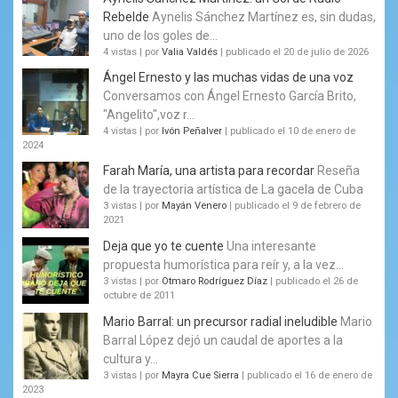
Rebelde
Aynelis Sánchez Martínez es, sin dudas,
uno de los goles de...
4 vistas
|
por
Valia Valdés
|
publicado el 20 de julio de 2026
Ángel Ernesto y las muchas vidas de una voz
Conversamos con Ángel Ernesto García Brito,
"Angelito",voz r...
4 vistas
|
por
Ivón Peñalver
|
publicado el 10 de enero de
2024
Farah María, una artista para recordar
Reseña
de la trayectoria artística de La gacela de Cuba
3 vistas
|
por
Mayán Venero
|
publicado el 9 de febrero de
2021
Deja que yo te cuente
Una interesante
propuesta humorística para reír y, a la vez...
3 vistas
|
por
Otmaro Rodríguez Díaz
|
publicado el 26 de
octubre de 2011
Mario Barral: un precursor radial ineludible
Mario
Barral López dejó un caudal de aportes a la
cultura y...
3 vistas
|
por
Mayra Cue Sierra
|
publicado el 16 de enero de
2023