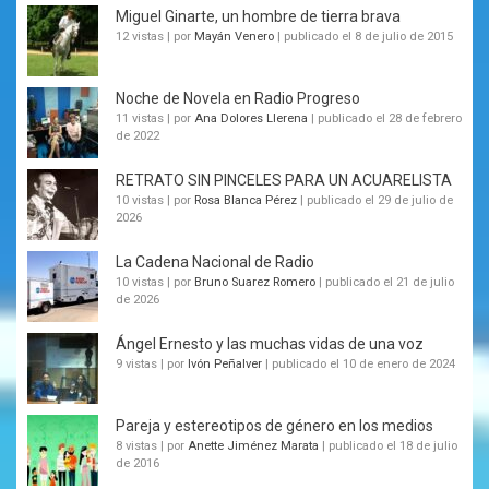
Miguel Ginarte, un hombre de tierra brava
12 vistas
|
por
Mayán Venero
|
publicado el 8 de julio de 2015
Noche de Novela en Radio Progreso
11 vistas
|
por
Ana Dolores Llerena
|
publicado el 28 de febrero
de 2022
RETRATO SIN PINCELES PARA UN ACUARELISTA
10 vistas
|
por
Rosa Blanca Pérez
|
publicado el 29 de julio de
2026
La Cadena Nacional de Radio
10 vistas
|
por
Bruno Suarez Romero
|
publicado el 21 de julio
de 2026
Ángel Ernesto y las muchas vidas de una voz
9 vistas
|
por
Ivón Peñalver
|
publicado el 10 de enero de 2024
Pareja y estereotipos de género en los medios
8 vistas
|
por
Anette Jiménez Marata
|
publicado el 18 de julio
de 2016