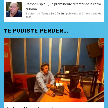
Ramón Espígul, un prominente director de la radio
cubana
8 vistas
|
por
Tomás Baró Terán
|
publicado el 21 de agosto de
2020
TE PUDISTE PERDER...