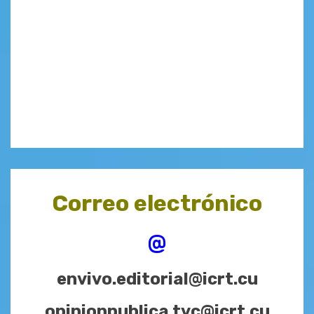
Correo electrónico
@
envivo.editorial@icrt.cu
opinionpublica.tvc@icrt.cu