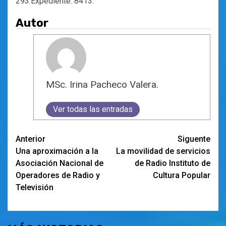
293.Expediente: 8413.
Autor
MSc. Irina Pacheco Valera.
Ver todas las entradas
Navegación
Anterior
Siguente
Una aproximación a la
La movilidad de servicios
de
Asociación Nacional de
de Radio Instituto de
entradas
Operadores de Radio y
Cultura Popular
Televisión