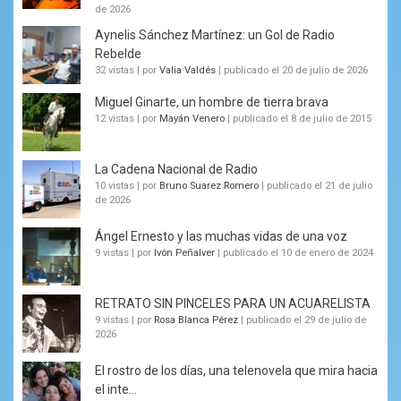
de 2026
Aynelis Sánchez Martínez: un Gol de Radio
Rebelde
32 vistas
|
por
Valia Valdés
|
publicado el 20 de julio de 2026
Miguel Ginarte, un hombre de tierra brava
12 vistas
|
por
Mayán Venero
|
publicado el 8 de julio de 2015
La Cadena Nacional de Radio
10 vistas
|
por
Bruno Suarez Romero
|
publicado el 21 de julio
de 2026
Ángel Ernesto y las muchas vidas de una voz
9 vistas
|
por
Ivón Peñalver
|
publicado el 10 de enero de 2024
RETRATO SIN PINCELES PARA UN ACUARELISTA
9 vistas
|
por
Rosa Blanca Pérez
|
publicado el 29 de julio de
2026
El rostro de los días, una telenovela que mira hacia
el inte...