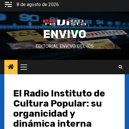
Saltar
8 de agosto de 2026
al
contenido
ENVIVO
EDITORIAL ENVIVO DEL ICS
Menú
principal
El Radio Instituto de
Cultura Popular: su
organicidad y
dinámica interna