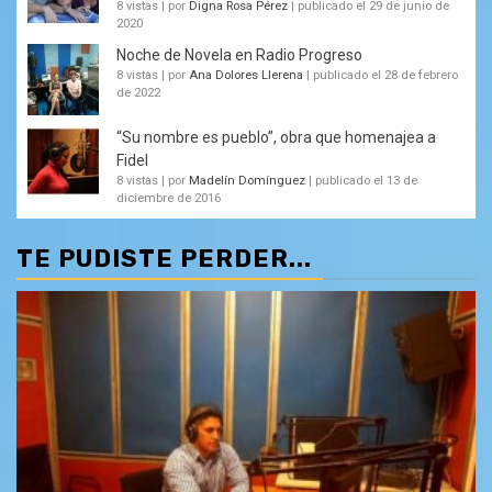
8 vistas
|
por
Digna Rosa Pérez
|
publicado el 29 de junio de
2020
Noche de Novela en Radio Progreso
8 vistas
|
por
Ana Dolores Llerena
|
publicado el 28 de febrero
de 2022
“Su nombre es pueblo”, obra que homenajea a
Fidel
8 vistas
|
por
Madelín Domínguez
|
publicado el 13 de
diciembre de 2016
TE PUDISTE PERDER...