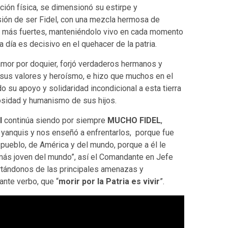
ción física, se dimensionó su estirpe y
sión de ser Fidel, con una mezcla hermosa de
os más fuertes, manteniéndolo vivo en cada momento
 día es decisivo en el quehacer de la patria.
mor por doquier, forjó verdaderos hermanos y
sus valores y heroísmo, e hizo que muchos en el
 su apoyo y solidaridad incondicional a esta tierra
osidad y humanismo de sus hijos.
l
continúa siendo por siempre
MUCHO FIDEL
,
s yanquis y nos enseñó a enfrentarlos, porque fue
u pueblo, de América y del mundo, porque a él le
ás joven del mundo”, así el Comandante en Jefe
ertándonos de las principales amenazas y
ante verbo, que “
morir por la Patria es vivir
”.