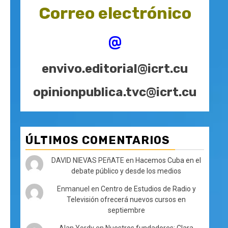
Correo electrónico
@
envivo.editorial@icrt.cu
opinionpublica.tvc@icrt.cu
ÚLTIMOS COMENTARIOS
DAVID NIEVAS PEñATE
en
Hacemos Cuba en el
debate público y desde los medios
Enmanuel
en
Centro de Estudios de Radio y
Televisión ofrecerá nuevos cursos en
septiembre
Alan Yordy
en
Nuestros fundadores: Clara