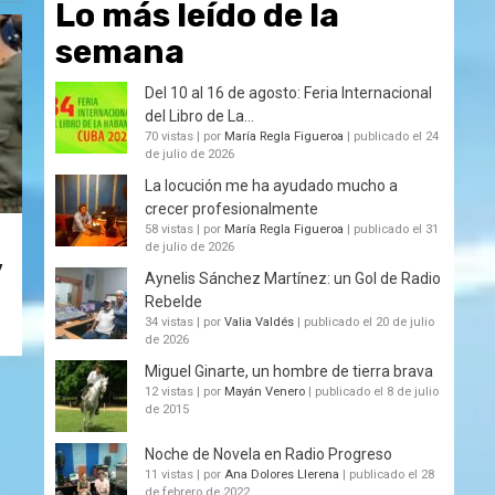
Lo más leído de la
semana
Del 10 al 16 de agosto: Feria Internacional
del Libro de La...
70 vistas
|
por
María Regla Figueroa
|
publicado el 24
de julio de 2026
La locución me ha ayudado mucho a
crecer profesionalmente
58 vistas
|
por
María Regla Figueroa
|
publicado el 31
de julio de 2026
y
Aynelis Sánchez Martínez: un Gol de Radio
Rebelde
34 vistas
|
por
Valia Valdés
|
publicado el 20 de julio
de 2026
Miguel Ginarte, un hombre de tierra brava
12 vistas
|
por
Mayán Venero
|
publicado el 8 de julio
de 2015
Noche de Novela en Radio Progreso
11 vistas
|
por
Ana Dolores Llerena
|
publicado el 28
de febrero de 2022