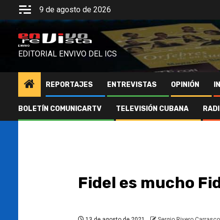
Saltar
9 de agosto de 2026
al
contenido
ENVIVO
EDITORIAL ENVIVO DEL ICS
REPORTAJES
ENTREVISTAS
OPINIÓN
I
BOLETÍN COMUNICARTV
TELEVISIÓN CUBANA
RAD
Fidel es mucho Fid
13 de agosto de 2021
Sergio Rivero Carrasco