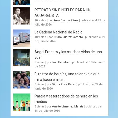
RETRATO SIN PINCELES PARA UN
ACUARELISTA
10 vistas
|
por
Rosa Blanca Pérez
|
publicado el 29 de
julio de 2026
La Cadena Nacional de Radio
10 vistas
|
por
Bruno Suarez Romero
|
publicado el 21
de julio de 2026
Ángel Ernesto y las muchas vidas de una
voz
9 vistas
|
por
Ivón Peñalver
|
publicado el 10 de enero
de 2024
El rostro de los días, una telenovela que
mira hacia el inte...
8 vistas
|
por
Digna Rosa Pérez
|
publicado el 29 de
junio de 2020
Pareja y estereotipos de género en los
medios
8 vistas
|
por
Anette Jiménez Marata
|
publicado el
18 de julio de 2016