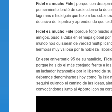
Fidel es mucho Fidel
, porque con desapari
pensamiento, brotó de cada cubano la deci
lágrimas e hidalguía que hizo a los cuban
decisivo de la patria y aprendiendo que cada
Fidel es mucho Fidel
porque forjó mucho a
amigos, puso a Cuba en el mapa global por 
mundo nos quisieran de verdad multiplicando
hermosa muy valiosa por la nobleza, labori
En este aniversario 95 de su natalicio,
Fide
porque ha sido el más corajudo frente a lo
un luchador incansable por la libertad de s
debemos denominarnos hoy como “la Isla m
seguirá guiando el camino de las ideas, al
convocándonos junto al Apóstol con su cort