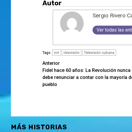
Autor
Sergio Rivero C
Ver todas las en
Icrt
Islavisión
Televisión cubana
Tags:
Navegación
Anterior
Fidel hace 60 años: La Revolución nunca
de
debe renunciar a contar con la mayoría d
entradas
pueblo
MÁS HISTORIAS