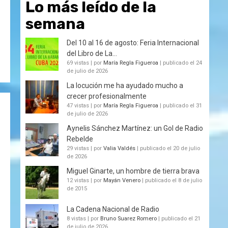
Lo más leído de la
semana
Del 10 al 16 de agosto: Feria Internacional
del Libro de La...
69 vistas
|
por
María Regla Figueroa
|
publicado el 24
de julio de 2026
La locución me ha ayudado mucho a
crecer profesionalmente
47 vistas
|
por
María Regla Figueroa
|
publicado el 31
de julio de 2026
Aynelis Sánchez Martínez: un Gol de Radio
Rebelde
29 vistas
|
por
Valia Valdés
|
publicado el 20 de julio
de 2026
Miguel Ginarte, un hombre de tierra brava
12 vistas
|
por
Mayán Venero
|
publicado el 8 de julio
de 2015
La Cadena Nacional de Radio
8 vistas
|
por
Bruno Suarez Romero
|
publicado el 21
de julio de 2026