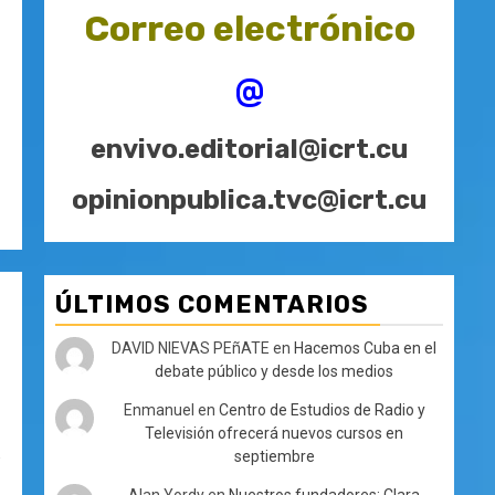
Correo electrónico
@
envivo.editorial@icrt.cu
opinionpublica.tvc@icrt.cu
ÚLTIMOS COMENTARIOS
DAVID NIEVAS PEñATE
en
Hacemos Cuba en el
debate público y desde los medios
Enmanuel
en
Centro de Estudios de Radio y
Televisión ofrecerá nuevos cursos en
a
septiembre
Alan Yordy
en
Nuestros fundadores: Clara