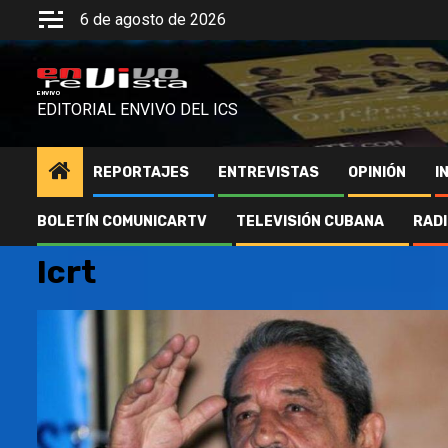
Saltar
6 de agosto de 2026
al
contenido
ENVIVO
EDITORIAL ENVIVO DEL ICS
REPORTAJES
ENTREVISTAS
OPINIÓN
I
BOLETÍN COMUNICARTV
TELEVISIÓN CUBANA
RAD
Icrt