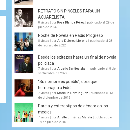
RETRATO SIN PINCELES PARA UN
ACUARELISTA
8 vistas
|
por
Rosa Blanca Pérez
|
publicado el 29 de
julio de 2026
Noche de Novela en Radio Progreso
8 vistas
|
por
Ana Dolores Llerena
|
publicado el 28
de febrero de 2022
Desde los exitazos hasta un final de novela
policíaca
7 vistas
|
por
Argelio Santiesteban
|
publicado el 8 de
septiembre de 2022
“Su nombre es pueblo”, obra que
homenajea a Fidel
7 vistas
|
por
Madelín Domínguez
|
publicado el 13
de diciembre de 2016
Pareja y estereotipos de género en los
medios
7 vistas
|
por
Anette Jiménez Marata
|
publicado el
18 de julio de 2016