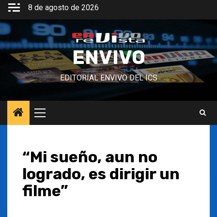
Saltar
8 de agosto de 2026
al
contenido
ENVIVO
EDITORIAL ENVIVO DEL ICS
Menú
principal
“Mi sueño, aun no
logrado, es dirigir un
filme”