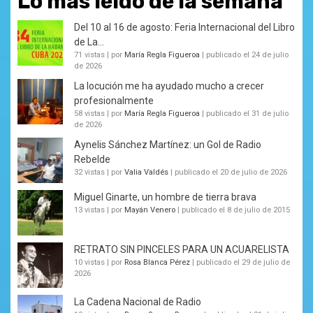
Lo más leído de la semana
Del 10 al 16 de agosto: Feria Internacional del Libro
de La...
71 vistas
|
por
María Regla Figueroa
|
publicado el 24 de julio
de 2026
La locución me ha ayudado mucho a crecer
profesionalmente
58 vistas
|
por
María Regla Figueroa
|
publicado el 31 de julio
de 2026
Aynelis Sánchez Martínez: un Gol de Radio
Rebelde
32 vistas
|
por
Valia Valdés
|
publicado el 20 de julio de 2026
Miguel Ginarte, un hombre de tierra brava
13 vistas
|
por
Mayán Venero
|
publicado el 8 de julio de 2015
RETRATO SIN PINCELES PARA UN ACUARELISTA
10 vistas
|
por
Rosa Blanca Pérez
|
publicado el 29 de julio de
2026
La Cadena Nacional de Radio