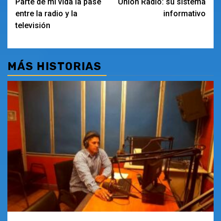
Parte de mi vida la pasé
Unión Radio: su sistema
de
entre la radio y la
informativo
entradas
televisión
MÁS HISTORIAS