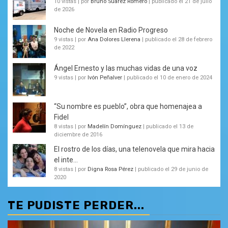
10 vistas
|
por
Bruno Suarez Romero
|
publicado el 21 de julio
de 2026
Noche de Novela en Radio Progreso
9 vistas
|
por
Ana Dolores Llerena
|
publicado el 28 de febrero
de 2022
Ángel Ernesto y las muchas vidas de una voz
9 vistas
|
por
Ivón Peñalver
|
publicado el 10 de enero de 2024
“Su nombre es pueblo”, obra que homenajea a
Fidel
8 vistas
|
por
Madelín Domínguez
|
publicado el 13 de
diciembre de 2016
El rostro de los días, una telenovela que mira hacia
el inte...
8 vistas
|
por
Digna Rosa Pérez
|
publicado el 29 de junio de
2020
TE PUDISTE PERDER...