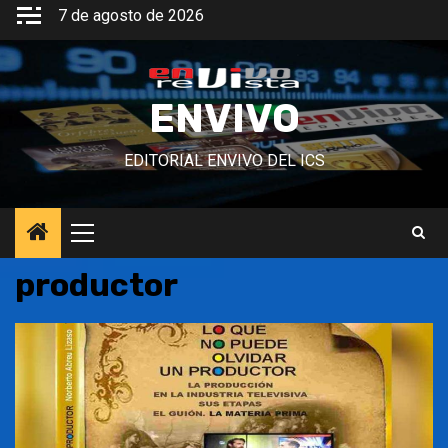
Saltar
7 de agosto de 2026
al
contenido
ENVIVO
EDITORIAL ENVIVO DEL ICS
Menú
principal
productor