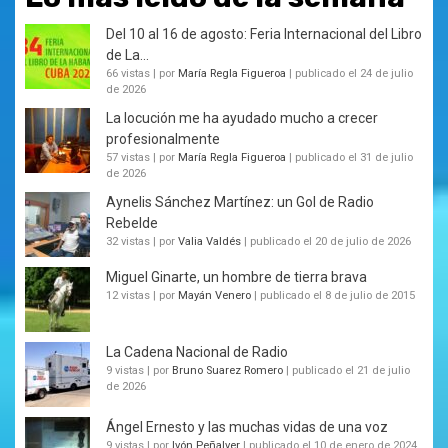
Del 10 al 16 de agosto: Feria Internacional del Libro
de La...
66 vistas
|
por
María Regla Figueroa
|
publicado el 24 de julio
de 2026
La locución me ha ayudado mucho a crecer
profesionalmente
57 vistas
|
por
María Regla Figueroa
|
publicado el 31 de julio
de 2026
Aynelis Sánchez Martínez: un Gol de Radio
Rebelde
32 vistas
|
por
Valia Valdés
|
publicado el 20 de julio de 2026
Miguel Ginarte, un hombre de tierra brava
12 vistas
|
por
Mayán Venero
|
publicado el 8 de julio de 2015
La Cadena Nacional de Radio
9 vistas
|
por
Bruno Suarez Romero
|
publicado el 21 de julio
de 2026
Ángel Ernesto y las muchas vidas de una voz
9 vistas
|
por
Ivón Peñalver
|
publicado el 10 de enero de 2024