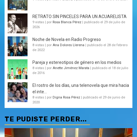
RETRATO SIN PINCELES PARA UN ACUARELISTA
9 vistas
|
por
Rosa Blanca Pérez
|
publicado el 29 de julio de
2026
Noche de Novela en Radio Progreso
8 vistas
|
por
Ana Dolores Llerena
|
publicado el 28 de febrero
de 2022
Pareja y estereotipos de género en los medios
8 vistas
|
por
Anette Jiménez Marata
|
publicado el 18 de julio
de 2016
El rostro de los días, una telenovela que mira hacia
el inte...
8 vistas
|
por
Digna Rosa Pérez
|
publicado el 29 de junio de
2020
TE PUDISTE PERDER...