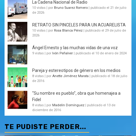
La Cadena Nacional de Radio
10 vistas
|
por
Bruno Suarez Romero
|
publicado el 21 de julio
de 2026
RETRATO SIN PINCELES PARA UN ACUARELISTA
10 vistas
|
por
Rosa Blanca Pérez
|
publicado el 29 de julio de
2026
Ángel Ernesto y las muchas vidas de una voz
9 vistas
|
por
Ivón Peñalver
|
publicado el 10 de enero de 2024
Pareja y estereotipos de género en los medios
8 vistas
|
por
Anette Jiménez Marata
|
publicado el 18 de julio
de 2016
“Su nombre es pueblo”, obra que homenajea a
Fidel
8 vistas
|
por
Madelín Domínguez
|
publicado el 13 de
diciembre de 2016
TE PUDISTE PERDER...