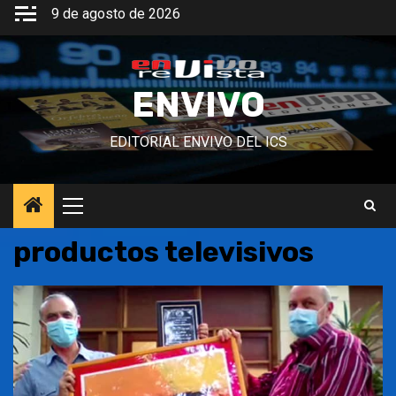
Saltar
9 de agosto de 2026
al
contenido
ENVIVO
EDITORIAL ENVIVO DEL ICS
Menú
principal
productos televisivos