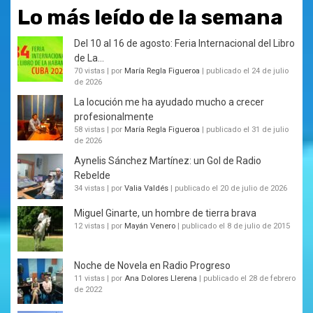
Lo más leído de la semana
Del 10 al 16 de agosto: Feria Internacional del Libro
de La...
70 vistas
|
por
María Regla Figueroa
|
publicado el 24 de julio
de 2026
La locución me ha ayudado mucho a crecer
profesionalmente
58 vistas
|
por
María Regla Figueroa
|
publicado el 31 de julio
de 2026
Aynelis Sánchez Martínez: un Gol de Radio
Rebelde
34 vistas
|
por
Valia Valdés
|
publicado el 20 de julio de 2026
Miguel Ginarte, un hombre de tierra brava
12 vistas
|
por
Mayán Venero
|
publicado el 8 de julio de 2015
Noche de Novela en Radio Progreso
11 vistas
|
por
Ana Dolores Llerena
|
publicado el 28 de febrero
de 2022