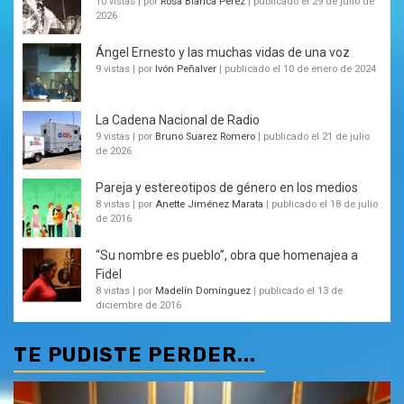
10 vistas
|
por
Rosa Blanca Pérez
|
publicado el 29 de julio de
2026
Ángel Ernesto y las muchas vidas de una voz
9 vistas
|
por
Ivón Peñalver
|
publicado el 10 de enero de 2024
La Cadena Nacional de Radio
9 vistas
|
por
Bruno Suarez Romero
|
publicado el 21 de julio
de 2026
Pareja y estereotipos de género en los medios
8 vistas
|
por
Anette Jiménez Marata
|
publicado el 18 de julio
de 2016
“Su nombre es pueblo”, obra que homenajea a
Fidel
8 vistas
|
por
Madelín Domínguez
|
publicado el 13 de
diciembre de 2016
TE PUDISTE PERDER...