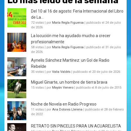
Lo más leído de la semana
Del 10 al 16 de agosto: Feria Internacional del Libro
de La...
72 vistas
|
por
María Regla Figueroa
|
publicado el 24 de julio
de 2026
La locución me ha ayudado mucho a crecer
profesionalmente
58 vistas
|
por
María Regla Figueroa
|
publicado el 31 de julio
de 2026
Aynelis Sánchez Martínez: un Gol de Radio
Rebelde
35 vistas
|
por
Valia Valdés
|
publicado el 20 de julio de 2026
Miguel Ginarte, un hombre de tierra brava
15 vistas
|
por
Mayán Venero
|
publicado el 8 de julio de 2015
Noche de Novela en Radio Progreso
11 vistas
|
por
Ana Dolores Llerena
|
publicado el 28 de febrero
de 2022
RETRATO SIN PINCELES PARA UN ACUARELISTA