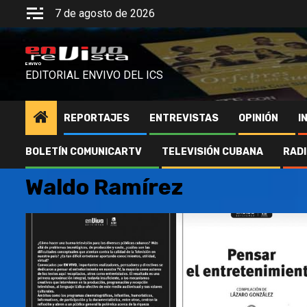
Saltar
7 de agosto de 2026
al
contenido
ENVIVO
EDITORIAL ENVIVO DEL ICS
REPORTAJES
ENTREVISTAS
OPINIÓN
I
BOLETÍN COMUNICARTV
TELEVISIÓN CUBANA
RAD
Waldo Ramírez