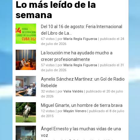
Lo más leído de la
semana
Del 10 al 16 de agosto: Feria Internacional
del Libro de La...
67 vistas
|
por
María Regla Figueroa
|
publicado el 24
de julio de 2026
La locución me ha ayudado mucho a
crecer profesionalmente
57 vistas
|
por
María Regla Figueroa
|
publicado el 31
de julio de 2026
Aynelis Sánchez Martínez: un Gol de Radio
Rebelde
32 vistas
|
por
Valia Valdés
|
publicado el 20 de julio
de 2026
Miguel Ginarte, un hombre de tierra brava
12 vistas
|
por
Mayán Venero
|
publicado el 8 de julio
de 2015
Ángel Ernesto y las muchas vidas de una
voz