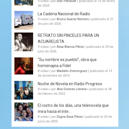
9 vistas
|
por
Ivón Peñalver
|
publicado el 10 de enero
de 2024
La Cadena Nacional de Radio
9 vistas
|
por
Bruno Suarez Romero
|
publicado el 21
de julio de 2026
RETRATO SIN PINCELES PARA UN
ACUARELISTA
9 vistas
|
por
Rosa Blanca Pérez
|
publicado el 29 de
julio de 2026
“Su nombre es pueblo”, obra que
homenajea a Fidel
8 vistas
|
por
Madelín Domínguez
|
publicado el 13
de diciembre de 2016
Noche de Novela en Radio Progreso
8 vistas
|
por
Ana Dolores Llerena
|
publicado el 28
de febrero de 2022
El rostro de los días, una telenovela que
mira hacia el inte...
8 vistas
|
por
Digna Rosa Pérez
|
publicado el 29 de
junio de 2020