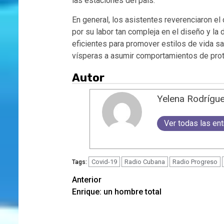
las estaciones del país.
En general, los asistentes reverenciaron e
por su labor tan compleja en el diseño y la 
eficientes para promover estilos de vida s
vísperas a asumir comportamientos de prot
Autor
Yelena Rodrígu
Ver todas las en
Covid-19
Radio Cubana
Radio Progreso
Tags:
Navegación
Anterior
Enrique: un hombre total
de
entradas