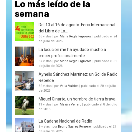
Lo más leído de la
semana
Del 10 al 16 de agosto: Feria Internacional
del Libro de La...
66 vistas
|
por
María Regla Figueroa
|
publicado el 24
de julio de 2026
La locución me ha ayudado mucho a
crecer profesionalmente
57 vistas
|
por
María Regla Figueroa
|
publicado el 31
de julio de 2026
Aynelis Sánchez Martínez: un Gol de Radio
Rebelde
32 vistas
|
por
Valia Valdés
|
publicado el 20 de julio
de 2026
Miguel Ginarte, un hombre de tierra brava
11 vistas
|
por
Mayán Venero
|
publicado el 8 de julio
de 2015
La Cadena Nacional de Radio
9 vistas
|
por
Bruno Suarez Romero
|
publicado el 21
de julio de 2026