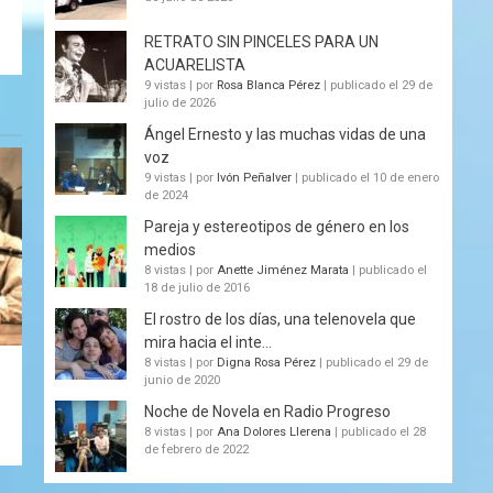
RETRATO SIN PINCELES PARA UN
ACUARELISTA
9 vistas
|
por
Rosa Blanca Pérez
|
publicado el 29 de
julio de 2026
Ángel Ernesto y las muchas vidas de una
voz
9 vistas
|
por
Ivón Peñalver
|
publicado el 10 de enero
de 2024
Pareja y estereotipos de género en los
medios
8 vistas
|
por
Anette Jiménez Marata
|
publicado el
18 de julio de 2016
El rostro de los días, una telenovela que
mira hacia el inte...
8 vistas
|
por
Digna Rosa Pérez
|
publicado el 29 de
junio de 2020
Noche de Novela en Radio Progreso
8 vistas
|
por
Ana Dolores Llerena
|
publicado el 28
de febrero de 2022