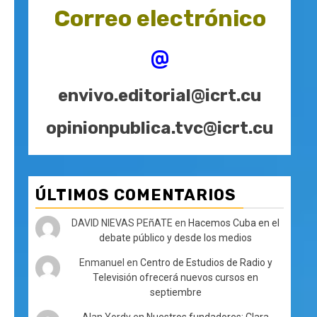
Correo electrónico
@
envivo.editorial@icrt.cu
opinionpublica.tvc@icrt.cu
ÚLTIMOS COMENTARIOS
DAVID NIEVAS PEñATE
en
Hacemos Cuba en el
debate público y desde los medios
Enmanuel
en
Centro de Estudios de Radio y
Televisión ofrecerá nuevos cursos en
septiembre
Alan Yordy
en
Nuestros fundadores: Clara