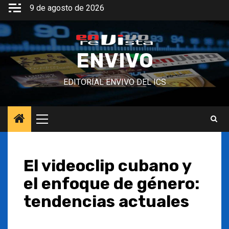
Saltar
9 de agosto de 2026
al
contenido
ENVIVO
EDITORIAL ENVIVO DEL ICS
Menú
principal
El videoclip cubano y
el enfoque de género:
tendencias actuales