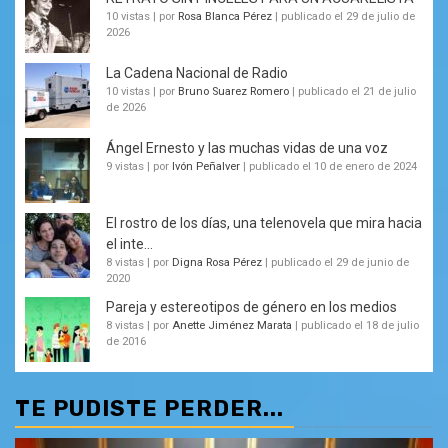
10 vistas
|
por
Rosa Blanca Pérez
|
publicado el 29 de julio de
2026
La Cadena Nacional de Radio
10 vistas
|
por
Bruno Suarez Romero
|
publicado el 21 de julio
de 2026
Ángel Ernesto y las muchas vidas de una voz
9 vistas
|
por
Ivón Peñalver
|
publicado el 10 de enero de 2024
El rostro de los días, una telenovela que mira hacia
el inte...
8 vistas
|
por
Digna Rosa Pérez
|
publicado el 29 de junio de
2020
Pareja y estereotipos de género en los medios
8 vistas
|
por
Anette Jiménez Marata
|
publicado el 18 de julio
de 2016
TE PUDISTE PERDER...