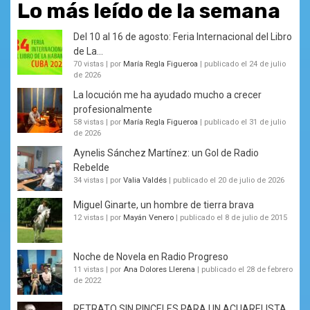
Lo más leído de la semana
Del 10 al 16 de agosto: Feria Internacional del Libro
de La...
70 vistas
|
por
María Regla Figueroa
|
publicado el 24 de julio
de 2026
La locución me ha ayudado mucho a crecer
profesionalmente
58 vistas
|
por
María Regla Figueroa
|
publicado el 31 de julio
de 2026
Aynelis Sánchez Martínez: un Gol de Radio
Rebelde
34 vistas
|
por
Valia Valdés
|
publicado el 20 de julio de 2026
Miguel Ginarte, un hombre de tierra brava
12 vistas
|
por
Mayán Venero
|
publicado el 8 de julio de 2015
Noche de Novela en Radio Progreso
11 vistas
|
por
Ana Dolores Llerena
|
publicado el 28 de febrero
de 2022
RETRATO SIN PINCELES PARA UN ACUARELISTA