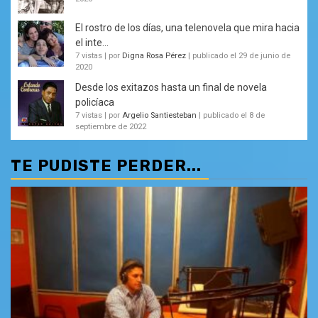
El rostro de los días, una telenovela que mira hacia
el inte...
7 vistas
|
por
Digna Rosa Pérez
|
publicado el 29 de junio de
2020
Desde los exitazos hasta un final de novela
policíaca
7 vistas
|
por
Argelio Santiesteban
|
publicado el 8 de
septiembre de 2022
TE PUDISTE PERDER...