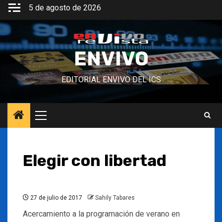
Saltar
5 de agosto de 2026
al
contenido
ENVIVO
EDITORIAL ENVIVO DEL ICS
Menú
principal
Elegir con libertad
27 de julio de 2017
Sahily Tabares
Acercamiento a la programación de verano en