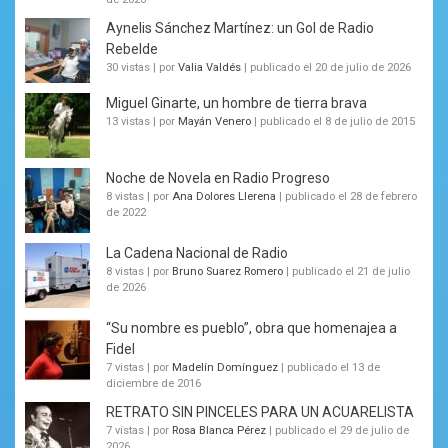
Aynelis Sánchez Martínez: un Gol de Radio
Rebelde
30 vistas
|
por
Valia Valdés
|
publicado el 20 de julio de 2026
Miguel Ginarte, un hombre de tierra brava
13 vistas
|
por
Mayán Venero
|
publicado el 8 de julio de 2015
Noche de Novela en Radio Progreso
8 vistas
|
por
Ana Dolores Llerena
|
publicado el 28 de febrero
de 2022
La Cadena Nacional de Radio
8 vistas
|
por
Bruno Suarez Romero
|
publicado el 21 de julio
de 2026
“Su nombre es pueblo”, obra que homenajea a
Fidel
7 vistas
|
por
Madelín Domínguez
|
publicado el 13 de
diciembre de 2016
RETRATO SIN PINCELES PARA UN ACUARELISTA
7 vistas
|
por
Rosa Blanca Pérez
|
publicado el 29 de julio de
2026