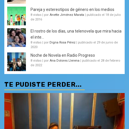
Pareja y estereotipos de género en los medios
8 vistas
|
por
Anette Jiménez Marata
|
publicado el 18 de julio
de 2016
El rostro de los días, una telenovela que mira hacia
el inte...
8 vistas
|
por
Digna Rosa Pérez
|
publicado el 29 de junio de
2020
Noche de Novela en Radio Progreso
8 vistas
|
por
Ana Dolores Llerena
|
publicado el 28 de febrero
de 2022
TE PUDISTE PERDER...