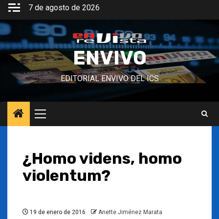
Saltar
7 de agosto de 2026
al
contenido
ENVIVO
EDITORIAL ENVIVO DEL ICS
Menú
principal
¿Homo videns, homo
violentum?
19 de enero de 2016
Anette Jiménez Marata