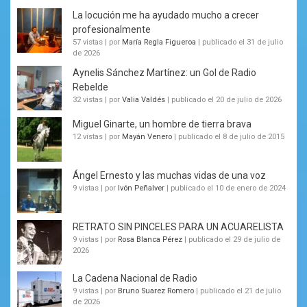
La locución me ha ayudado mucho a crecer
profesionalmente
57 vistas
|
por
María Regla Figueroa
|
publicado el 31 de julio
de 2026
Aynelis Sánchez Martínez: un Gol de Radio
Rebelde
32 vistas
|
por
Valia Valdés
|
publicado el 20 de julio de 2026
Miguel Ginarte, un hombre de tierra brava
12 vistas
|
por
Mayán Venero
|
publicado el 8 de julio de 2015
Ángel Ernesto y las muchas vidas de una voz
9 vistas
|
por
Ivón Peñalver
|
publicado el 10 de enero de 2024
RETRATO SIN PINCELES PARA UN ACUARELISTA
9 vistas
|
por
Rosa Blanca Pérez
|
publicado el 29 de julio de
2026
La Cadena Nacional de Radio
9 vistas
|
por
Bruno Suarez Romero
|
publicado el 21 de julio
de 2026