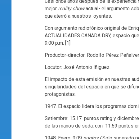
Casi once años después de la experiencia ne
mejor
reality show
actual- el argumento sob
que aterró a nuestros oyentes.
Con argumento radiofónico original de Enri
ACTUALIDADES CANADA DRY, espacio que CM
9.00 p.m.
[1]
Productor-director: Rodolfo Pérez Peñalver
Locutor: José Antonio Iñiguez.
El impacto de esta emisión en nuestras aud
singularidades del espacio en que se difund
protagonistas.
1947. El espacio lidera los programas domi
Setiembre: 15.17 puntos rating y diciembr
de las manos de seda, con
11.59 puntos en
1948: Enero: 9.09
puntos (
Solo superado p