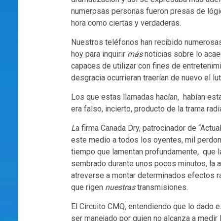
numerosas personas fueron presas de lógic
hora como ciertas y verdaderas.
Nuestros teléfonos han recibido numerosas
hoy para inquirir
más
noticias sobre lo aca
capaces de utilizar con fines de entreteni
desgracia ocurrieran traerían de nuevo el lut
Los que estas llamadas hacían, habían esta
era falso, incierto, producto de la trama rad
L
a firma Canada Dry, patrocinador de “Actu
este medio a todos los oyentes, mil perdon
tiempo que lamentan profundamente
,
que l
sembrado durante unos pocos minutos, la a
atreverse a montar determinados efectos r
que rigen
nuestras
transmisiones.
El Circuito CMQ
,
entendiendo que lo dado e
ser manejado por quien no alcanza a medir