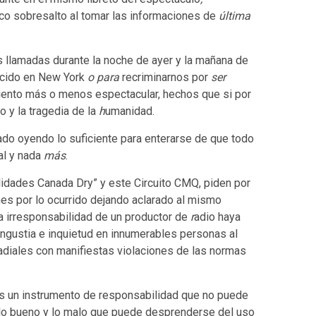
o sobresalto al tomar las informaciones de
última
 llamadas durante la noche de ayer y la mañana de
ecido en New York
o para
recriminarnos por
ser
miento más o menos espectacular, hechos que si por
o y la tragedia de la
h
umanidad.
do oyendo lo suficiente para enterarse de que todo
ial y nada
más
.
alidades Canada Dry” y este Circuito CMQ, piden por
es por lo ocurrido dejando aclarado al mismo
a irresponsabilidad de un productor de
r
adio haya
ngustia e inquietud en innumerables personas al
adiales con manifiestas violaciones de las normas
s un instrumento de responsabilidad que no puede
 lo bueno y lo malo que puede desprenderse del uso