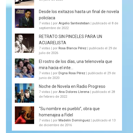
Desde los exitazos hasta un final de novela
policíaca
7 vistas
|
por
Argelio Santiesteban
|
publicado el 8 de
septiembre de 2022
RETRATO SIN PINCELES PARA UN
ACUARELISTA
7 vistas
|
por
Rosa Blanca Pérez
|
publicado el 29 de
julio de 2026
El rostro de los días, una telenovela que
mira hacia el inte...
7 vistas
|
por
Digna Rosa Pérez
|
publicado el 29 de
junio de 2020
Noche de Novela en Radio Progreso
7 vistas
|
por
Ana Dolores Llerena
|
publicado el 28
de febrero de 2022
“Su nombre es pueblo”, obra que
homenajea a Fidel
7 vistas
|
por
Madelín Domínguez
|
publicado el 13
de diciembre de 2016