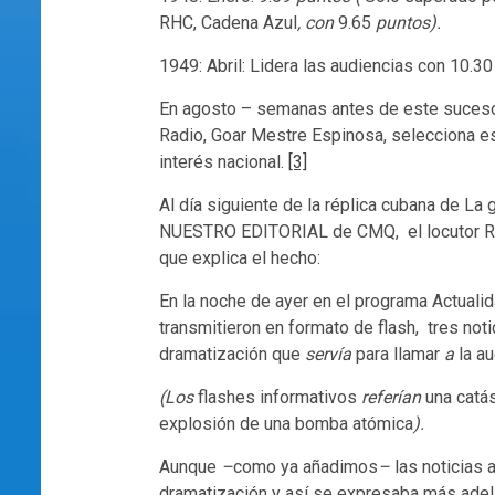
RHC, Cadena Azul
, con
9.65
puntos).
1949: Abril: Lidera las audiencias con 10.
En agosto – semanas antes de este suceso-
Radio, Goar Mestre Espinosa, selecciona e
interés nacional.
[3]
Al día siguiente de la réplica cubana de La 
NUESTRO EDITORIAL de CMQ, el locutor Ro
que explica el hecho:
En la noche de ayer en el programa Actualid
transmitieron en formato de flash, tres not
dramatización que
servía
para llamar
a
la au
(Los
flashes informativos
referían
una catá
explosión de una bomba atómica
).
Aunque
–
como ya añadimos
–
las noticias a
dramatización y así se expresaba más adel