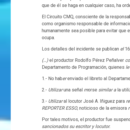
que de él se haga en cualquier caso, ha or
El Circuito CMQ, consciente de la responsa
como organismo responsable de informaci
humanamente sea posible para evitar que en
ocupa.
Los detalles del incidente se publican
el
16
(…)
el productor Rodolfo Pérez Peñalver
c
Departamento de Programación, quienes
l
1.- No hab
er
enviado el libreto al Departam
2.-
Utilizar
una señal
m
orse
similar a
la util
3.-
Utilizar
al locutor José A. Iñiguez para
r
REPORTER ESSO
, noticioso de la emisora
r
Por tales motivos, el productor fue susp
sancionados su escritor y locutor.