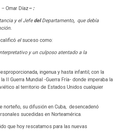
–
Omar Díaz
– :
tancia y el Jefe
del
Departamento
,
que debía
nción.
calificó
el
suceso como:
 interpretativo y un culposo atentado a la
esproporcionada, ingenua y hasta infantil; con la
 la II Guerra Mundial -Guerra Fría- donde imperaba la
ético al territorio de Estados Unidos cualquier
e norteño, su difusión en Cuba, desencadenó
personales sucedidas en Norteamérica.
olvido que hoy rescatamos para las nuevas