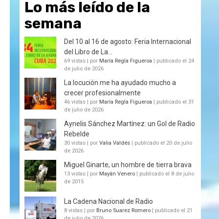
Lo más leído de la
semana
Del 10 al 16 de agosto: Feria Internacional
del Libro de La...
69 vistas
|
por
María Regla Figueroa
|
publicado el 24
de julio de 2026
La locución me ha ayudado mucho a
crecer profesionalmente
46 vistas
|
por
María Regla Figueroa
|
publicado el 31
de julio de 2026
Aynelis Sánchez Martínez: un Gol de Radio
Rebelde
30 vistas
|
por
Valia Valdés
|
publicado el 20 de julio
de 2026
Miguel Ginarte, un hombre de tierra brava
13 vistas
|
por
Mayán Venero
|
publicado el 8 de julio
de 2015
La Cadena Nacional de Radio
8 vistas
|
por
Bruno Suarez Romero
|
publicado el 21
de julio de 2026