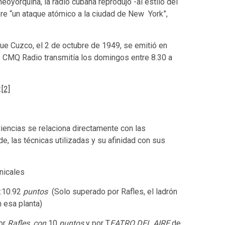
oyorquina, la radio cubana reprodujo -al estilo del
re “un ataque atómico a la ciudad de New York”,
que Cuzco, el 2 de octubre de 1949, se emitió en
Q Radio transmitía los domingos entre 8.30 a
.
[2]
iencias se relaciona directamente con las
e, las técnicas utilizadas y su afinidad con sus
nicales
e:10.92
puntos
(Solo superado por Rafles, el ladrón
 esa planta)
or
Rafles, con
10
puntos
y por T
EATRO DEL AIRE
de