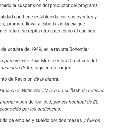
denado la suspensión del productor del programa.
bilidad que tiene establecida con sus oyentes y
ón
,
promete llevar a cabo la vigilancia que
 el futuro se repita otro caso como el que nos
 de
o
ctubre de 1949,
en
la revista Bohemia
:
ompareció
ante Goar Mestre y los Directivos del
e acusaron de
los siguientes cargos:
ento de Revisión
de la planta
.
iza
da en
el Noticiero CMQ
, para su
flash
de noticias
.
eafirmar
visos de realidad,
por ser habitual de EL
econocido por las audiencias.
endido de empleo y sueldo por dos meses
y fueron