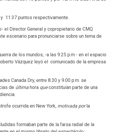
30 y 11.37 puntos respectivamente.
 el Director General y copropietario de CMQ
ste escenario para pronunciarse sobre un tema de
guerra de los mundos, -a las 9.25 p.m.- en el espacio
berto Vázquez leyó el comunicado de la empresa
ades Canada Dry, entre 8.30 y 9.00 p.m. se
icias de
última
hora
que
constituían parte de una
diencia.
strofe ocurrida en New York
, motivada por
la
ludidas formaban parte de la farsa radial de la
ante en el mismo libreto del espectáculo
;