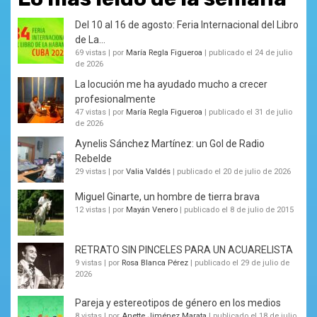
Del 10 al 16 de agosto: Feria Internacional del Libro
de La...
69 vistas
|
por
María Regla Figueroa
|
publicado el 24 de julio
de 2026
La locución me ha ayudado mucho a crecer
profesionalmente
47 vistas
|
por
María Regla Figueroa
|
publicado el 31 de julio
de 2026
Aynelis Sánchez Martínez: un Gol de Radio
Rebelde
29 vistas
|
por
Valia Valdés
|
publicado el 20 de julio de 2026
Miguel Ginarte, un hombre de tierra brava
12 vistas
|
por
Mayán Venero
|
publicado el 8 de julio de 2015
RETRATO SIN PINCELES PARA UN ACUARELISTA
9 vistas
|
por
Rosa Blanca Pérez
|
publicado el 29 de julio de
2026
Pareja y estereotipos de género en los medios
8 vistas
|
por
Anette Jiménez Marata
|
publicado el 18 de julio