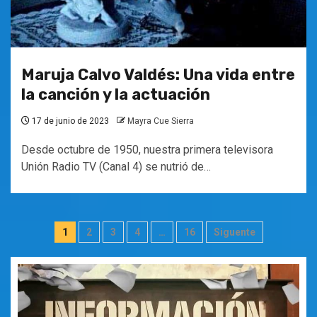
Maruja Calvo Valdés: Una vida entre
la canción y la actuación
17 de junio de 2023
Mayra Cue Sierra
Desde octubre de 1950, nuestra primera televisora
Unión Radio TV (Canal 4) se nutrió de…
Paginación
1
2
3
4
…
16
Siguente
de
entradas