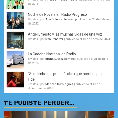
de 2016
Noche de Novela en Radio Progreso
8 vistas
|
por
Ana Dolores Llerena
|
publicado el 28 de febrero
de 2022
Ángel Ernesto y las muchas vidas de una voz
8 vistas
|
por
Ivón Peñalver
|
publicado el 10 de enero de 2024
La Cadena Nacional de Radio
8 vistas
|
por
Bruno Suarez Romero
|
publicado el 21 de julio
de 2026
“Su nombre es pueblo”, obra que homenajea a
Fidel
7 vistas
|
por
Madelín Domínguez
|
publicado el 13 de
diciembre de 2016
TE PUDISTE PERDER...