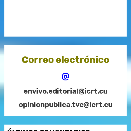
Correo electrónico
@
envivo.editorial@icrt.cu
opinionpublica.tvc@icrt.cu