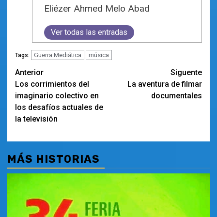
Eliézer Ahmed Melo Abad
Ver todas las entradas
Guerra Mediática
música
Tags:
Navegación
Anterior
Siguente
Los corrimientos del
La aventura de filmar
de
imaginario colectivo en
documentales
entradas
los desafíos actuales de
la televisión
MÁS HISTORIAS