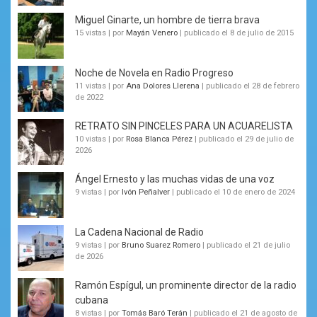
Miguel Ginarte, un hombre de tierra brava
15 vistas
|
por
Mayán Venero
|
publicado el 8 de julio de 2015
Noche de Novela en Radio Progreso
11 vistas
|
por
Ana Dolores Llerena
|
publicado el 28 de febrero
de 2022
RETRATO SIN PINCELES PARA UN ACUARELISTA
10 vistas
|
por
Rosa Blanca Pérez
|
publicado el 29 de julio de
2026
Ángel Ernesto y las muchas vidas de una voz
9 vistas
|
por
Ivón Peñalver
|
publicado el 10 de enero de 2024
La Cadena Nacional de Radio
9 vistas
|
por
Bruno Suarez Romero
|
publicado el 21 de julio
de 2026
Ramón Espígul, un prominente director de la radio
cubana
8 vistas
|
por
Tomás Baró Terán
|
publicado el 21 de agosto de