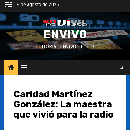
Saltar
9 de agosto de 2026
al
contenido
ENVIVO
EDITORIAL ENVIVO DEL ICS
Menú
principal
Caridad Martínez
González: La maestra
que vivió para la radio