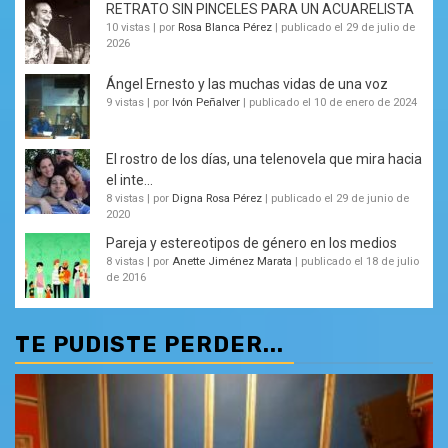
RETRATO SIN PINCELES PARA UN ACUARELISTA
10 vistas
|
por
Rosa Blanca Pérez
|
publicado el 29 de julio de
2026
Ángel Ernesto y las muchas vidas de una voz
9 vistas
|
por
Ivón Peñalver
|
publicado el 10 de enero de 2024
El rostro de los días, una telenovela que mira hacia
el inte...
8 vistas
|
por
Digna Rosa Pérez
|
publicado el 29 de junio de
2020
Pareja y estereotipos de género en los medios
8 vistas
|
por
Anette Jiménez Marata
|
publicado el 18 de julio
de 2016
TE PUDISTE PERDER...