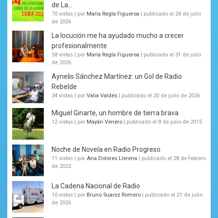
de La...
70 vistas
|
por
María Regla Figueroa
|
publicado el 24 de julio
de 2026
La locución me ha ayudado mucho a crecer
profesionalmente
58 vistas
|
por
María Regla Figueroa
|
publicado el 31 de julio
de 2026
Aynelis Sánchez Martínez: un Gol de Radio
Rebelde
34 vistas
|
por
Valia Valdés
|
publicado el 20 de julio de 2026
Miguel Ginarte, un hombre de tierra brava
12 vistas
|
por
Mayán Venero
|
publicado el 8 de julio de 2015
Noche de Novela en Radio Progreso
11 vistas
|
por
Ana Dolores Llerena
|
publicado el 28 de febrero
de 2022
La Cadena Nacional de Radio
10 vistas
|
por
Bruno Suarez Romero
|
publicado el 21 de julio
de 2026