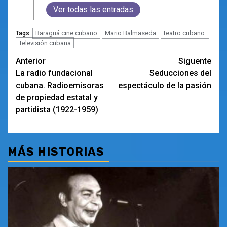
Ver todas las entradas
Baraguá cine cubano
Mario Balmaseda
teatro cubano.
Tags:
Televisión cubana
Navegación
Anterior
Siguente
La radio fundacional
Seducciones del
de
cubana. Radioemisoras
espectáculo de la pasión
entradas
de propiedad estatal y
partidista (1922-1959)
MÁS HISTORIAS