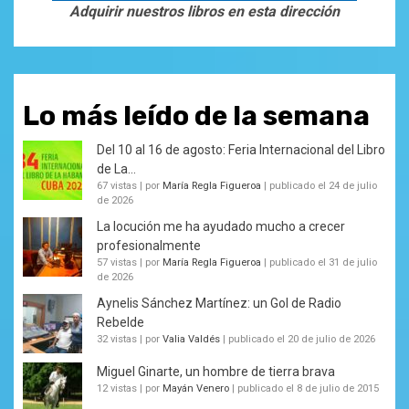
Adquirir nuestros libros en esta dirección
Lo más leído de la semana
Del 10 al 16 de agosto: Feria Internacional del Libro
de La...
67 vistas
|
por
María Regla Figueroa
|
publicado el 24 de julio
de 2026
La locución me ha ayudado mucho a crecer
profesionalmente
57 vistas
|
por
María Regla Figueroa
|
publicado el 31 de julio
de 2026
Aynelis Sánchez Martínez: un Gol de Radio
Rebelde
32 vistas
|
por
Valia Valdés
|
publicado el 20 de julio de 2026
Miguel Ginarte, un hombre de tierra brava
12 vistas
|
por
Mayán Venero
|
publicado el 8 de julio de 2015