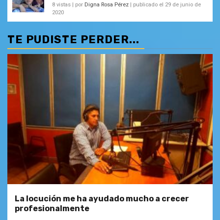
8 vistas
|
por
Digna Rosa Pérez
|
publicado el 29 de junio de
2020
TE PUDISTE PERDER...
La locución me ha ayudado mucho a crecer
profesionalmente