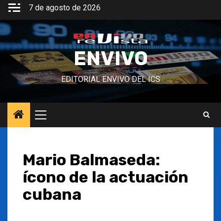
Saltar
7 de agosto de 2026
al
contenido
ENVIVO
EDITORIAL ENVIVO DEL ICS
Menú
principal
Mario Balmaseda:
ícono de la actuación
cubana