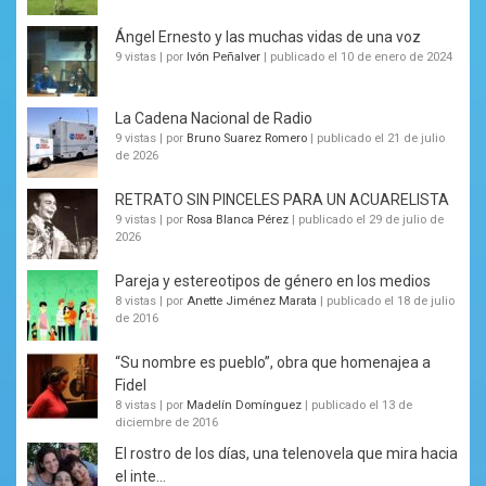
Ángel Ernesto y las muchas vidas de una voz
9 vistas
|
por
Ivón Peñalver
|
publicado el 10 de enero de 2024
La Cadena Nacional de Radio
9 vistas
|
por
Bruno Suarez Romero
|
publicado el 21 de julio
de 2026
RETRATO SIN PINCELES PARA UN ACUARELISTA
9 vistas
|
por
Rosa Blanca Pérez
|
publicado el 29 de julio de
2026
Pareja y estereotipos de género en los medios
8 vistas
|
por
Anette Jiménez Marata
|
publicado el 18 de julio
de 2016
“Su nombre es pueblo”, obra que homenajea a
Fidel
8 vistas
|
por
Madelín Domínguez
|
publicado el 13 de
diciembre de 2016
El rostro de los días, una telenovela que mira hacia
el inte...