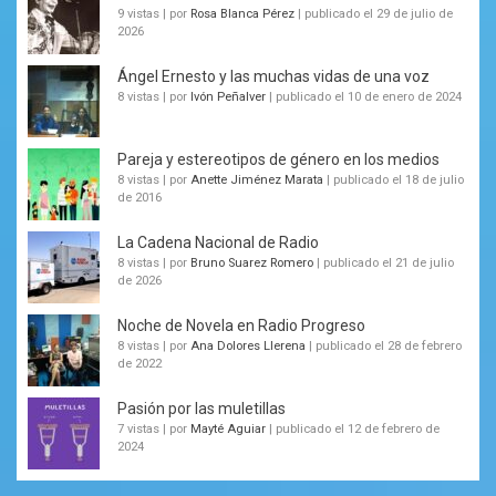
9 vistas
|
por
Rosa Blanca Pérez
|
publicado el 29 de julio de
2026
Ángel Ernesto y las muchas vidas de una voz
8 vistas
|
por
Ivón Peñalver
|
publicado el 10 de enero de 2024
Pareja y estereotipos de género en los medios
8 vistas
|
por
Anette Jiménez Marata
|
publicado el 18 de julio
de 2016
La Cadena Nacional de Radio
8 vistas
|
por
Bruno Suarez Romero
|
publicado el 21 de julio
de 2026
Noche de Novela en Radio Progreso
8 vistas
|
por
Ana Dolores Llerena
|
publicado el 28 de febrero
de 2022
Pasión por las muletillas
7 vistas
|
por
Mayté Aguiar
|
publicado el 12 de febrero de
2024