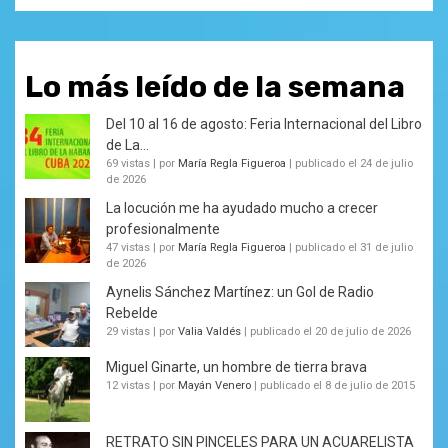
Lo más leído de la semana
Del 10 al 16 de agosto: Feria Internacional del Libro
de La...
69 vistas
|
por
María Regla Figueroa
|
publicado el 24 de julio
de 2026
La locución me ha ayudado mucho a crecer
profesionalmente
47 vistas
|
por
María Regla Figueroa
|
publicado el 31 de julio
de 2026
Aynelis Sánchez Martínez: un Gol de Radio
Rebelde
29 vistas
|
por
Valia Valdés
|
publicado el 20 de julio de 2026
Miguel Ginarte, un hombre de tierra brava
12 vistas
|
por
Mayán Venero
|
publicado el 8 de julio de 2015
RETRATO SIN PINCELES PARA UN ACUARELISTA