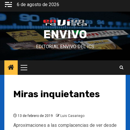
Saltar
6 de agosto de 2026
al
contenido
ENVIVO
EDITORIAL ENVIVO DEL ICS
Menú
principal
Miras inquietantes
13 de febrero de 2019
Luis Casariego
Aproximaciones a las complacencias de ver desde