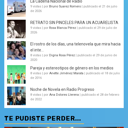
La Cadena Nacional de Radio
9 vistas
|
por
Bruno Suarez Romero
|
publicado el 21 de julio
de 2026
RETRATO SIN PINCELES PARA UN ACUARELISTA
9 vistas
|
por
Rosa Blanca Pérez
|
publicado el 29 de julio de
2026
El rostro de los días, una telenovela que mira hacia
el inte...
8 vistas
|
por
Digna Rosa Pérez
|
publicado el 29 de junio de
2020
Pareja y estereotipos de género en los medios
8 vistas
|
por
Anette Jiménez Marata
|
publicado el 18 de julio
de 2016
Noche de Novela en Radio Progreso
8 vistas
|
por
Ana Dolores Llerena
|
publicado el 28 de febrero
de 2022
TE PUDISTE PERDER...