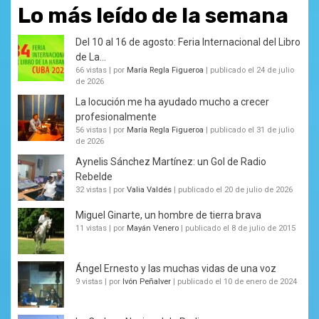
Lo más leído de la semana
Del 10 al 16 de agosto: Feria Internacional del Libro
de La...
66 vistas
|
por
María Regla Figueroa
|
publicado el 24 de julio
de 2026
La locución me ha ayudado mucho a crecer
profesionalmente
56 vistas
|
por
María Regla Figueroa
|
publicado el 31 de julio
de 2026
Aynelis Sánchez Martínez: un Gol de Radio
Rebelde
32 vistas
|
por
Valia Valdés
|
publicado el 20 de julio de 2026
Miguel Ginarte, un hombre de tierra brava
11 vistas
|
por
Mayán Venero
|
publicado el 8 de julio de 2015
Ángel Ernesto y las muchas vidas de una voz
9 vistas
|
por
Ivón Peñalver
|
publicado el 10 de enero de 2024