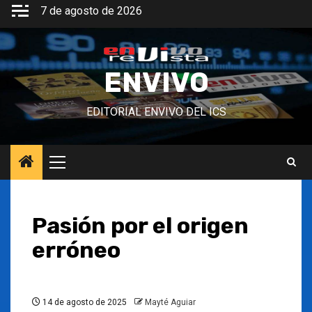
Saltar
7 de agosto de 2026
al
contenido
ENVIVO
EDITORIAL ENVIVO DEL ICS
Menú
principal
Pasión por el origen
erróneo
14 de agosto de 2025
Mayté Aguiar