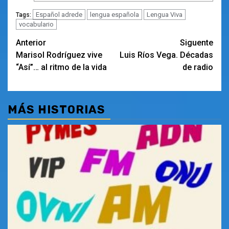
Español adrede
lengua española
Lengua Viva
Tags:
vocabulario
Navegación
Anterior
Siguente
Marisol Rodríguez vive
Luis Ríos Vega. Décadas
de
“Así”… al ritmo de la vida
de radio
entradas
MÁS HISTORIAS