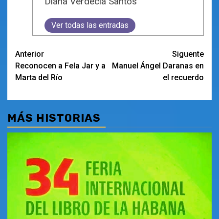
Diana Verdecia Santos
Ver todas las entradas
Navegación
Anterior
Siguente
Reconocen a Fela Jar y a
Manuel Ángel Daranas en
de
Marta del Río
el recuerdo
entradas
MÁS HISTORIAS