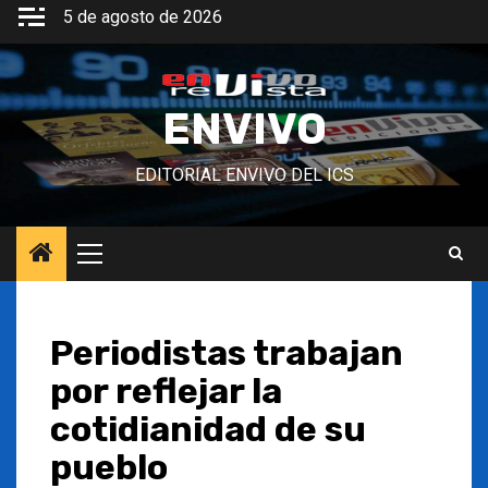
Saltar
5 de agosto de 2026
al
contenido
ENVIVO
EDITORIAL ENVIVO DEL ICS
Menú
principal
Periodistas trabajan
por reflejar la
cotidianidad de su
pueblo