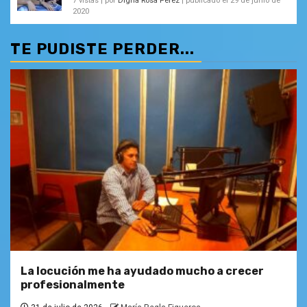
7 vistas
|
por
Digna Rosa Pérez
|
publicado el 29 de junio de
2020
TE PUDISTE PERDER...
La locución me ha ayudado mucho a crecer
profesionalmente