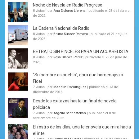
Noche de Novela en Radio Progreso
8 vistas
|
por
Ana Dolores Llerena
|
publicado el 28 de febrero
de 2022
La Cadena Nacional de Radio
8 vistas
|
por
Bruno Suarez Romero
|
publicado el 21 de julio
de 2026
RETRATO SIN PINCELES PARA UN ACUARELISTA
8 vistas
|
por
Rosa Blanca Pérez
|
publicado el 29 de julio de
2026
“Su nombre es pueblo”, obra que homenajea a
Fidel
7 vistas
|
por
Madelín Domínguez
|
publicado el 13 de
diciembre de 2016
Desde los exitazos hasta un final de novela
policíaca
7 vistas
|
por
Argelio Santiesteban
|
publicado el 8 de
septiembre de 2022
El rostro de los días, una telenovela que mira hacia
el inte...