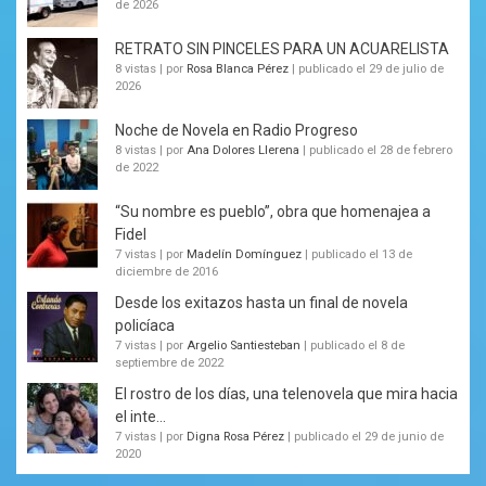
de 2026
RETRATO SIN PINCELES PARA UN ACUARELISTA
8 vistas
|
por
Rosa Blanca Pérez
|
publicado el 29 de julio de
2026
Noche de Novela en Radio Progreso
8 vistas
|
por
Ana Dolores Llerena
|
publicado el 28 de febrero
de 2022
“Su nombre es pueblo”, obra que homenajea a
Fidel
7 vistas
|
por
Madelín Domínguez
|
publicado el 13 de
diciembre de 2016
Desde los exitazos hasta un final de novela
policíaca
7 vistas
|
por
Argelio Santiesteban
|
publicado el 8 de
septiembre de 2022
El rostro de los días, una telenovela que mira hacia
el inte...
7 vistas
|
por
Digna Rosa Pérez
|
publicado el 29 de junio de
2020