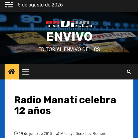
Saltar
5 de agosto de 2026
al
contenido
ENVIVO
EDITORIAL ENVIVO DEL ICS
Menú
principal
Radio Manatí celebra
12 años
19 de junio de 2015
Mileidys González Romero