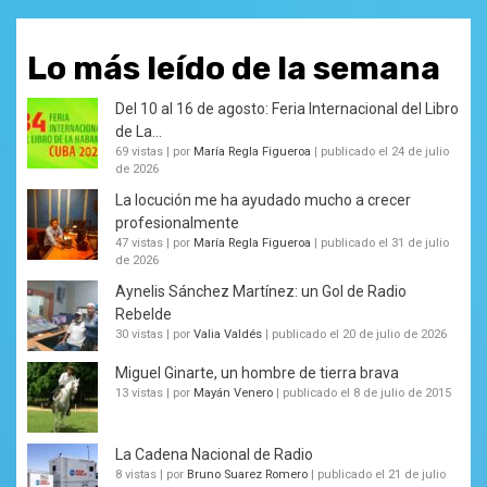
Lo más leído de la semana
Del 10 al 16 de agosto: Feria Internacional del Libro
de La...
69 vistas
|
por
María Regla Figueroa
|
publicado el 24 de julio
de 2026
La locución me ha ayudado mucho a crecer
profesionalmente
47 vistas
|
por
María Regla Figueroa
|
publicado el 31 de julio
de 2026
Aynelis Sánchez Martínez: un Gol de Radio
Rebelde
30 vistas
|
por
Valia Valdés
|
publicado el 20 de julio de 2026
Miguel Ginarte, un hombre de tierra brava
13 vistas
|
por
Mayán Venero
|
publicado el 8 de julio de 2015
La Cadena Nacional de Radio
8 vistas
|
por
Bruno Suarez Romero
|
publicado el 21 de julio