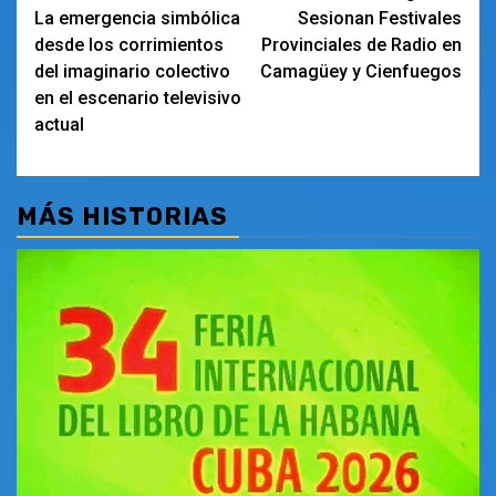
La emergencia simbólica
Sesionan Festivales
de
desde los corrimientos
Provinciales de Radio en
entradas
del imaginario colectivo
Camagüey y Cienfuegos
en el escenario televisivo
actual
MÁS HISTORIAS