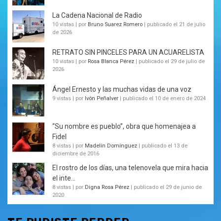
La Cadena Nacional de Radio
10 vistas
|
por
Bruno Suarez Romero
|
publicado el 21 de julio
de 2026
RETRATO SIN PINCELES PARA UN ACUARELISTA
10 vistas
|
por
Rosa Blanca Pérez
|
publicado el 29 de julio de
2026
Ángel Ernesto y las muchas vidas de una voz
9 vistas
|
por
Ivón Peñalver
|
publicado el 10 de enero de 2024
“Su nombre es pueblo”, obra que homenajea a
Fidel
8 vistas
|
por
Madelín Domínguez
|
publicado el 13 de
diciembre de 2016
El rostro de los días, una telenovela que mira hacia
el inte...
8 vistas
|
por
Digna Rosa Pérez
|
publicado el 29 de junio de
2020