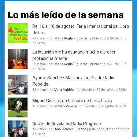
Lo más leído de la semana
Del 10 al 16 de agosto: Feria Internacional del Libro
de La...
71 vistas
|
por
María Regla Figueroa
|
publicado el 24 de julio
de 2026
La locución me ha ayudado mucho a crecer
profesionalmente
58 vistas
|
por
María Regla Figueroa
|
publicado el 31 de julio
de 2026
Aynelis Sánchez Martínez: un Gol de Radio
Rebelde
32 vistas
|
por
Valia Valdés
|
publicado el 20 de julio de 2026
Miguel Ginarte, un hombre de tierra brava
13 vistas
|
por
Mayán Venero
|
publicado el 8 de julio de 2015
Noche de Novela en Radio Progreso
11 vistas
|
por
Ana Dolores Llerena
|
publicado el 28 de febrero
de 2022