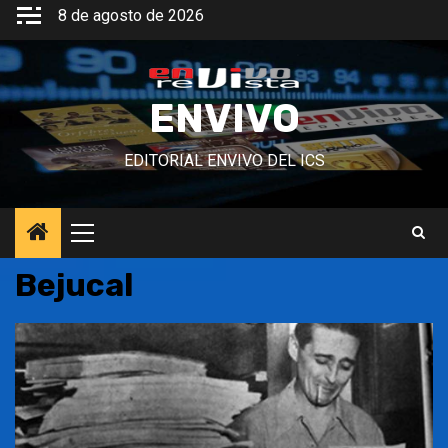
Saltar
8 de agosto de 2026
al
contenido
ENVIVO
EDITORIAL ENVIVO DEL ICS
Menú
principal
Bejucal