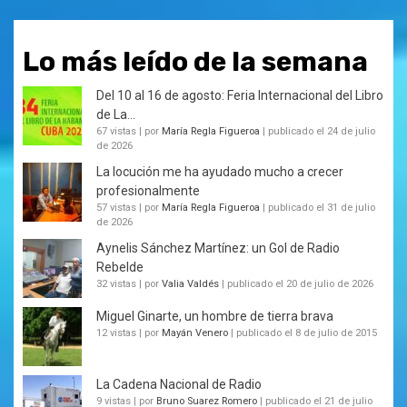
Lo más leído de la semana
Del 10 al 16 de agosto: Feria Internacional del Libro
de La...
67 vistas
|
por
María Regla Figueroa
|
publicado el 24 de julio
de 2026
La locución me ha ayudado mucho a crecer
profesionalmente
57 vistas
|
por
María Regla Figueroa
|
publicado el 31 de julio
de 2026
Aynelis Sánchez Martínez: un Gol de Radio
Rebelde
32 vistas
|
por
Valia Valdés
|
publicado el 20 de julio de 2026
Miguel Ginarte, un hombre de tierra brava
12 vistas
|
por
Mayán Venero
|
publicado el 8 de julio de 2015
La Cadena Nacional de Radio
9 vistas
|
por
Bruno Suarez Romero
|
publicado el 21 de julio