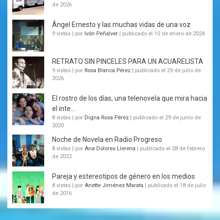
de 2026
Ángel Ernesto y las muchas vidas de una voz
9 vistas
|
por
Ivón Peñalver
|
publicado el 10 de enero de 2024
RETRATO SIN PINCELES PARA UN ACUARELISTA
9 vistas
|
por
Rosa Blanca Pérez
|
publicado el 29 de julio de
2026
El rostro de los días, una telenovela que mira hacia
el inte...
8 vistas
|
por
Digna Rosa Pérez
|
publicado el 29 de junio de
2020
Noche de Novela en Radio Progreso
8 vistas
|
por
Ana Dolores Llerena
|
publicado el 28 de febrero
de 2022
Pareja y estereotipos de género en los medios
8 vistas
|
por
Anette Jiménez Marata
|
publicado el 18 de julio
de 2016