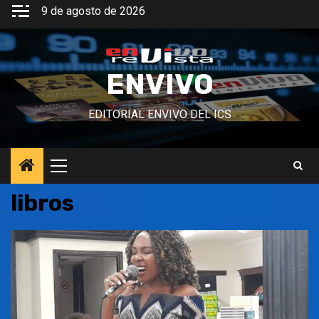
Saltar
9 de agosto de 2026
al
contenido
ENVIVO
EDITORIAL ENVIVO DEL ICS
Menú
principal
libros