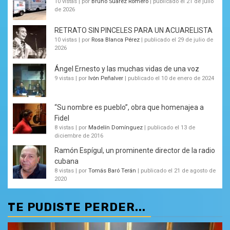
10 vistas
|
por
Bruno Suarez Romero
|
publicado el 21 de julio
de 2026
RETRATO SIN PINCELES PARA UN ACUARELISTA
10 vistas
|
por
Rosa Blanca Pérez
|
publicado el 29 de julio de
2026
Ángel Ernesto y las muchas vidas de una voz
9 vistas
|
por
Ivón Peñalver
|
publicado el 10 de enero de 2024
“Su nombre es pueblo”, obra que homenajea a
Fidel
8 vistas
|
por
Madelín Domínguez
|
publicado el 13 de
diciembre de 2016
Ramón Espígul, un prominente director de la radio
cubana
8 vistas
|
por
Tomás Baró Terán
|
publicado el 21 de agosto de
2020
TE PUDISTE PERDER...