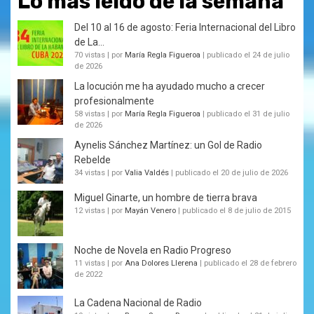
Lo más leído de la semana
Del 10 al 16 de agosto: Feria Internacional del Libro
de La...
70 vistas
|
por
María Regla Figueroa
|
publicado el 24 de julio
de 2026
La locución me ha ayudado mucho a crecer
profesionalmente
58 vistas
|
por
María Regla Figueroa
|
publicado el 31 de julio
de 2026
Aynelis Sánchez Martínez: un Gol de Radio
Rebelde
34 vistas
|
por
Valia Valdés
|
publicado el 20 de julio de 2026
Miguel Ginarte, un hombre de tierra brava
12 vistas
|
por
Mayán Venero
|
publicado el 8 de julio de 2015
Noche de Novela en Radio Progreso
11 vistas
|
por
Ana Dolores Llerena
|
publicado el 28 de febrero
de 2022
La Cadena Nacional de Radio