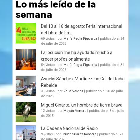
Lo más leído de la
semana
Del 10 al 16 de agosto: Feria Internacional
del Libro de La...
69 vistas
|
por
María Regla Figueroa
|
publicado el 24
de julio de 2026
La locución me ha ayudado mucho a
crecer profesionalmente
54 vistas
|
por
María Regla Figueroa
|
publicado el 31
de julio de 2026
Aynelis Sánchez Martínez: un Gol de Radio
Rebelde
31 vistas
|
por
Valia Valdés
|
publicado el 20 de julio
de 2026
Miguel Ginarte, un hombre de tierra brava
12 vistas
|
por
Mayán Venero
|
publicado el 8 de julio
de 2015
La Cadena Nacional de Radio
9 vistas
|
por
Bruno Suarez Romero
|
publicado el 21
de julio de 2026