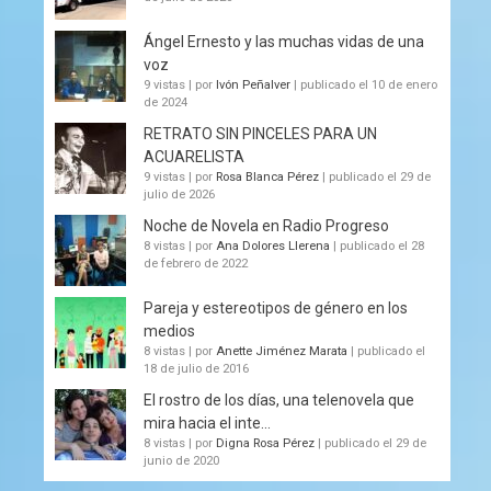
Ángel Ernesto y las muchas vidas de una
voz
9 vistas
|
por
Ivón Peñalver
|
publicado el 10 de enero
de 2024
RETRATO SIN PINCELES PARA UN
ACUARELISTA
9 vistas
|
por
Rosa Blanca Pérez
|
publicado el 29 de
julio de 2026
Noche de Novela en Radio Progreso
8 vistas
|
por
Ana Dolores Llerena
|
publicado el 28
de febrero de 2022
Pareja y estereotipos de género en los
medios
8 vistas
|
por
Anette Jiménez Marata
|
publicado el
18 de julio de 2016
El rostro de los días, una telenovela que
mira hacia el inte...
8 vistas
|
por
Digna Rosa Pérez
|
publicado el 29 de
junio de 2020