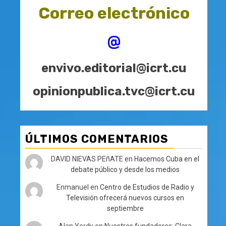
Correo electrónico
@
envivo.editorial@icrt.cu
opinionpublica.tvc@icrt.cu
ÚLTIMOS COMENTARIOS
DAVID NIEVAS PEñATE
en
Hacemos Cuba en el
debate público y desde los medios
Enmanuel
en
Centro de Estudios de Radio y
Televisión ofrecerá nuevos cursos en
septiembre
Alan Yordy
en
Nuestros fundadores: Clara