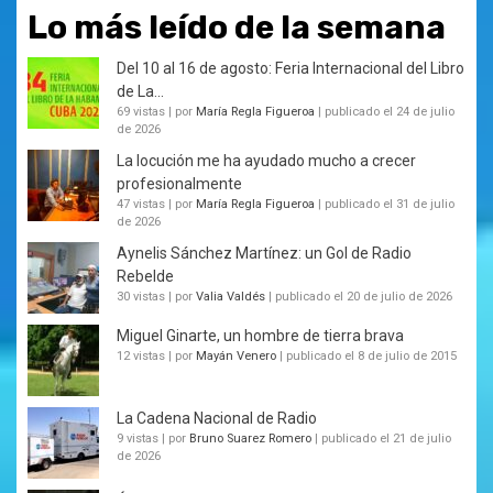
Lo más leído de la semana
Del 10 al 16 de agosto: Feria Internacional del Libro
de La...
69 vistas
|
por
María Regla Figueroa
|
publicado el 24 de julio
de 2026
La locución me ha ayudado mucho a crecer
profesionalmente
47 vistas
|
por
María Regla Figueroa
|
publicado el 31 de julio
de 2026
Aynelis Sánchez Martínez: un Gol de Radio
Rebelde
30 vistas
|
por
Valia Valdés
|
publicado el 20 de julio de 2026
Miguel Ginarte, un hombre de tierra brava
12 vistas
|
por
Mayán Venero
|
publicado el 8 de julio de 2015
La Cadena Nacional de Radio
9 vistas
|
por
Bruno Suarez Romero
|
publicado el 21 de julio
de 2026