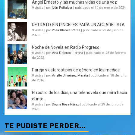
Ángel Ernesto y las muchas vidas de una voz
9 vistas
|
por
Ivón Peñalver
|
publicado el 10 de enero de 2024
RETRATO SIN PINCELES PARA UN ACUARELISTA
9 vistas
|
por
Rosa Blanca Pérez
|
publicado el 29 de julio de
2026
Noche de Novela en Radio Progreso
8 vistas
|
por
Ana Dolores Llerena
|
publicado el 28 de febrero
de 2022
Pareja y estereotipos de género en los medios
8 vistas
|
por
Anette Jiménez Marata
|
publicado el 18 de julio
de 2016
El rostro de los días, una telenovela que mira hacia
el inte...
8 vistas
|
por
Digna Rosa Pérez
|
publicado el 29 de junio de
2020
TE PUDISTE PERDER...