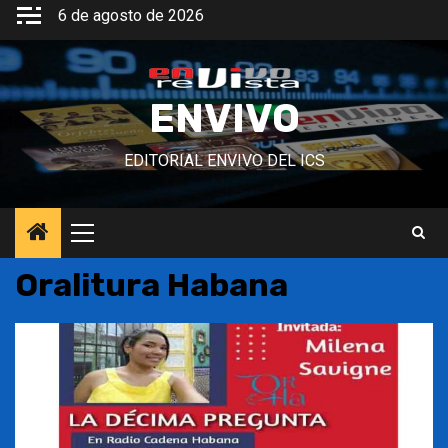
Saltar
6 de agosto de 2026
al
contenido
ENVIVO
EDITORIAL ENVIVO DEL ICS
Menú
principal
Oralitura Habana