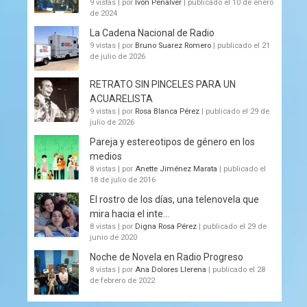
9 vistas
|
por
Ivón Peñalver
|
publicado el 10 de enero
de 2024
La Cadena Nacional de Radio
9 vistas
|
por
Bruno Suarez Romero
|
publicado el 21
de julio de 2026
RETRATO SIN PINCELES PARA UN
ACUARELISTA
9 vistas
|
por
Rosa Blanca Pérez
|
publicado el 29 de
julio de 2026
Pareja y estereotipos de género en los
medios
8 vistas
|
por
Anette Jiménez Marata
|
publicado el
18 de julio de 2016
El rostro de los días, una telenovela que
mira hacia el inte...
8 vistas
|
por
Digna Rosa Pérez
|
publicado el 29 de
junio de 2020
Noche de Novela en Radio Progreso
8 vistas
|
por
Ana Dolores Llerena
|
publicado el 28
de febrero de 2022