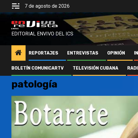
Saltar
7 de agosto de 2026
al
contenido
ENVIVO
EDITORIAL ENVIVO DEL ICS
REPORTAJES
ENTREVISTAS
OPINIÓN
I
BOLETÍN COMUNICARTV
TELEVISIÓN CUBANA
RAD
patología