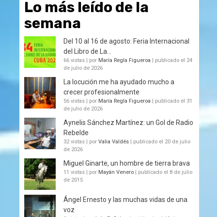
Lo más leído de la
semana
Del 10 al 16 de agosto: Feria Internacional
del Libro de La...
66 vistas
|
por
María Regla Figueroa
|
publicado el 24
de julio de 2026
La locución me ha ayudado mucho a
crecer profesionalmente
56 vistas
|
por
María Regla Figueroa
|
publicado el 31
de julio de 2026
Aynelis Sánchez Martínez: un Gol de Radio
Rebelde
32 vistas
|
por
Valia Valdés
|
publicado el 20 de julio
de 2026
Miguel Ginarte, un hombre de tierra brava
11 vistas
|
por
Mayán Venero
|
publicado el 8 de julio
de 2015
Ángel Ernesto y las muchas vidas de una
voz