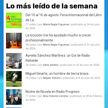
Lo más leído de la semana
Del 10 al 16 de agosto: Feria Internacional del Libro
de La...
71 vistas
|
por
María Regla Figueroa
|
publicado el 24 de julio
de 2026
La locución me ha ayudado mucho a crecer
profesionalmente
58 vistas
|
por
María Regla Figueroa
|
publicado el 31 de julio
de 2026
Aynelis Sánchez Martínez: un Gol de Radio
Rebelde
35 vistas
|
por
Valia Valdés
|
publicado el 20 de julio de 2026
Miguel Ginarte, un hombre de tierra brava
16 vistas
|
por
Mayán Venero
|
publicado el 8 de julio de 2015
Noche de Novela en Radio Progreso
11 vistas
|
por
Ana Dolores Llerena
|
publicado el 28 de febrero
de 2022