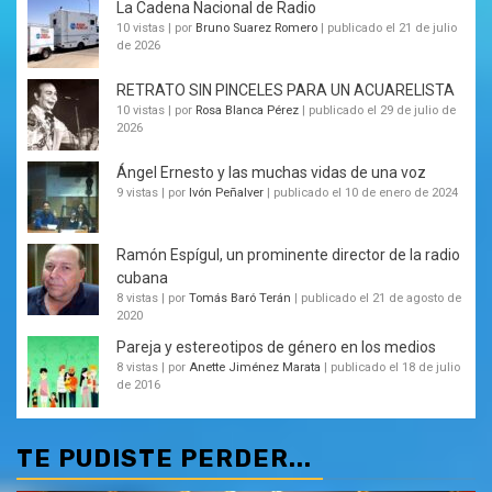
La Cadena Nacional de Radio
10 vistas
|
por
Bruno Suarez Romero
|
publicado el 21 de julio
de 2026
RETRATO SIN PINCELES PARA UN ACUARELISTA
10 vistas
|
por
Rosa Blanca Pérez
|
publicado el 29 de julio de
2026
Ángel Ernesto y las muchas vidas de una voz
9 vistas
|
por
Ivón Peñalver
|
publicado el 10 de enero de 2024
Ramón Espígul, un prominente director de la radio
cubana
8 vistas
|
por
Tomás Baró Terán
|
publicado el 21 de agosto de
2020
Pareja y estereotipos de género en los medios
8 vistas
|
por
Anette Jiménez Marata
|
publicado el 18 de julio
de 2016
TE PUDISTE PERDER...