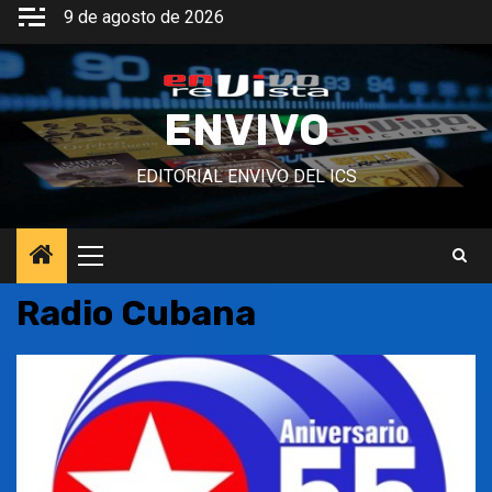
Saltar
9 de agosto de 2026
al
contenido
ENVIVO
EDITORIAL ENVIVO DEL ICS
Menú
principal
Radio Cubana