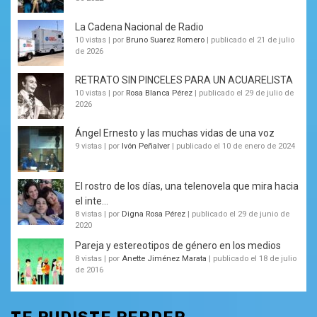
La Cadena Nacional de Radio
10 vistas
|
por
Bruno Suarez Romero
|
publicado el 21 de julio
de 2026
RETRATO SIN PINCELES PARA UN ACUARELISTA
10 vistas
|
por
Rosa Blanca Pérez
|
publicado el 29 de julio de
2026
Ángel Ernesto y las muchas vidas de una voz
9 vistas
|
por
Ivón Peñalver
|
publicado el 10 de enero de 2024
El rostro de los días, una telenovela que mira hacia
el inte...
8 vistas
|
por
Digna Rosa Pérez
|
publicado el 29 de junio de
2020
Pareja y estereotipos de género en los medios
8 vistas
|
por
Anette Jiménez Marata
|
publicado el 18 de julio
de 2016