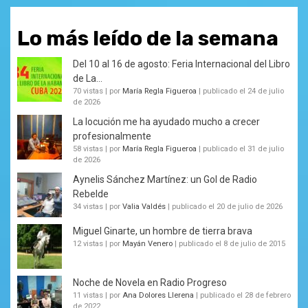
Lo más leído de la semana
Del 10 al 16 de agosto: Feria Internacional del Libro
de La...
70 vistas
|
por
María Regla Figueroa
|
publicado el 24 de julio
de 2026
La locución me ha ayudado mucho a crecer
profesionalmente
58 vistas
|
por
María Regla Figueroa
|
publicado el 31 de julio
de 2026
Aynelis Sánchez Martínez: un Gol de Radio
Rebelde
34 vistas
|
por
Valia Valdés
|
publicado el 20 de julio de 2026
Miguel Ginarte, un hombre de tierra brava
12 vistas
|
por
Mayán Venero
|
publicado el 8 de julio de 2015
Noche de Novela en Radio Progreso
11 vistas
|
por
Ana Dolores Llerena
|
publicado el 28 de febrero
de 2022