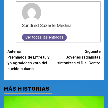
Sundred Suzarte Medina
Ver todas las entradas
Navegación
Anterior
Siguente
Premiados de Entre tú y
Jóvenes radialistas
de
yo agradecen voto del
sintonizan el Dial Centro
entradas
pueblo cubano
MÁS HISTORIAS