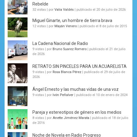
Rebelde
32 vistas
|
por
Valia Valdés
|
publicado el 20 de julio de 2026
Miguel Ginarte, un hombre de tierra brava
12 vistas
|
por
Mayán Venero
|
publicado el 8 de julio de 2015
La Cadena Nacional de Radio
9 vistas
|
por
Bruno Suarez Romero
|
publicado el 21 de julio
de 2026
RETRATO SIN PINCELES PARA UN ACUARELISTA
9 vistas
|
por
Rosa Blanca Pérez
|
publicado el 29 de julio de
2026
Ángel Ernesto y las muchas vidas de una voz
9 vistas
|
por
Ivón Peñalver
|
publicado el 10 de enero de 2024
Pareja y estereotipos de género en los medios
8 vistas
|
por
Anette Jiménez Marata
|
publicado el 18 de julio
de 2016
Noche de Novela en Radio Progreso