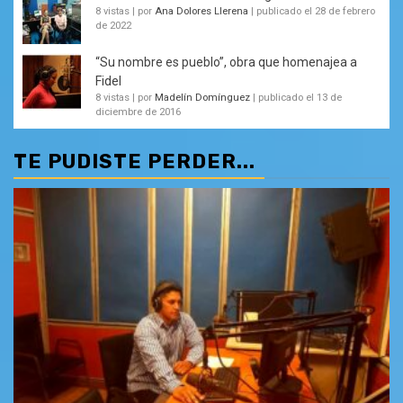
8 vistas
|
por
Ana Dolores Llerena
|
publicado el 28 de febrero
de 2022
“Su nombre es pueblo”, obra que homenajea a
Fidel
8 vistas
|
por
Madelín Domínguez
|
publicado el 13 de
diciembre de 2016
TE PUDISTE PERDER...