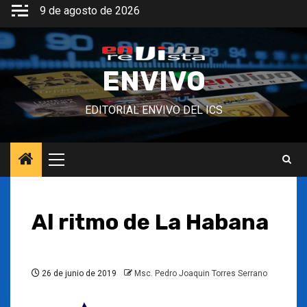
Saltar
9 de agosto de 2026
al
contenido
ENVIVO
EDITORIAL ENVIVO DEL ICS
Menú
principal
Al ritmo de La Habana
26 de junio de 2019
Msc. Pedro Joaquin Torres Serrano