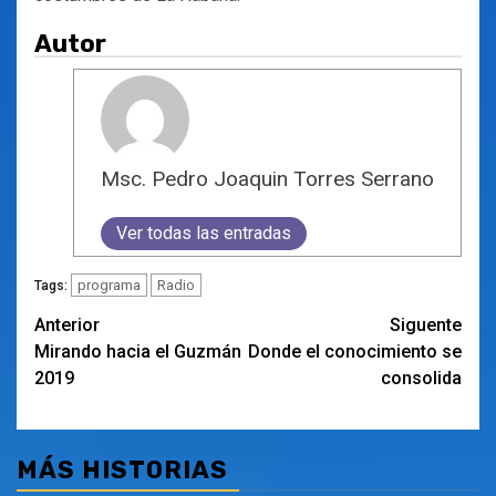
Autor
Msc. Pedro Joaquin Torres Serrano
Ver todas las entradas
programa
Radio
Tags:
Navegación
Anterior
Siguente
Mirando hacia el Guzmán
Donde el conocimiento se
de
2019
consolida
entradas
MÁS HISTORIAS