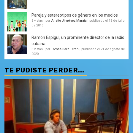
Pareja y estereotipos de género en los medios
8 vistas
|
por
Anette Jiménez Marata
|
publicado el 18 de julio
de 2016
Ramón Espígul, un prominente director de la radio
cubana
8 vistas
|
por
Tomás Baró Terán
|
publicado el 21 de agosto de
2020
TE PUDISTE PERDER...