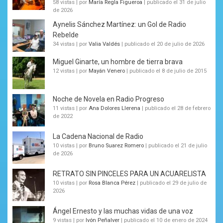
58 vistas
|
por
María Regla Figueroa
|
publicado el 31 de julio
de 2026
Aynelis Sánchez Martínez: un Gol de Radio
Rebelde
34 vistas
|
por
Valia Valdés
|
publicado el 20 de julio de 2026
Miguel Ginarte, un hombre de tierra brava
12 vistas
|
por
Mayán Venero
|
publicado el 8 de julio de 2015
Noche de Novela en Radio Progreso
11 vistas
|
por
Ana Dolores Llerena
|
publicado el 28 de febrero
de 2022
La Cadena Nacional de Radio
10 vistas
|
por
Bruno Suarez Romero
|
publicado el 21 de julio
de 2026
RETRATO SIN PINCELES PARA UN ACUARELISTA
10 vistas
|
por
Rosa Blanca Pérez
|
publicado el 29 de julio de
2026
Ángel Ernesto y las muchas vidas de una voz
9 vistas
|
por
Ivón Peñalver
|
publicado el 10 de enero de 2024