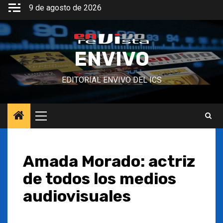
Saltar
9 de agosto de 2026
al
contenido
ENVIVO
EDITORIAL ENVIVO DEL ICS
Menú
principal
Amada Morado: actriz
de todos los medios
audiovisuales