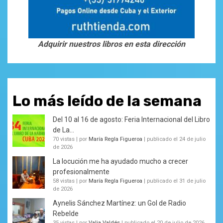
Adquirir nuestros libros en esta dirección
Lo más leído de la semana
Del 10 al 16 de agosto: Feria Internacional del Libro
de La...
70 vistas
|
por
María Regla Figueroa
|
publicado el 24 de julio
de 2026
La locución me ha ayudado mucho a crecer
profesionalmente
58 vistas
|
por
María Regla Figueroa
|
publicado el 31 de julio
de 2026
Aynelis Sánchez Martínez: un Gol de Radio
Rebelde
35 vistas
|
por
Valia Valdés
|
publicado el 20 de julio de 2026