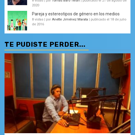
8 vistas
|
por
Tomás Baró Terán
|
publicado el 21 de agosto de
2020
Pareja y estereotipos de género en los medios
8 vistas
|
por
Anette Jiménez Marata
|
publicado el 18 de julio
de 2016
TE PUDISTE PERDER...