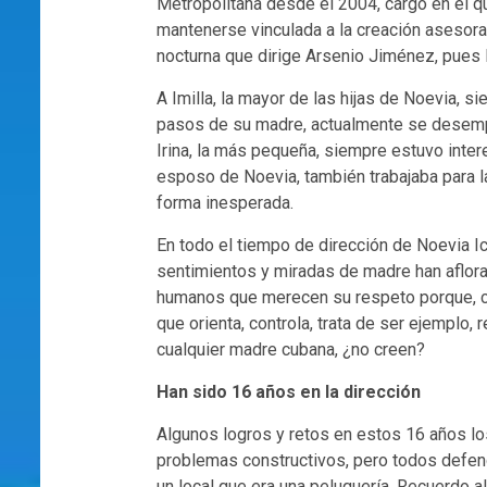
Metropolitana desde el 2004, cargo en el qu
mantenerse vinculada a la creación aseso
nocturna que dirige Arsenio Jiménez, pues 
A Imilla, la mayor de las hijas de Noevia, s
pasos de su madre, actualmente se desemp
Irina, la más pequeña, siempre estuvo inter
esposo de Noevia, también trabajaba para la
forma inesperada.
En todo el tiempo de dirección de Noevia I
sentimientos y miradas de madre han aflor
humanos que merecen su respeto porque, com
que orienta, controla, trata de ser ejemplo,
cualquier madre cubana, ¿no creen?
Han sido 16 años en la dirección
Algunos logros y retos en estos 16 años lo
problemas constructivos, pero todos defe
un local que era una peluquería. Recuerdo a