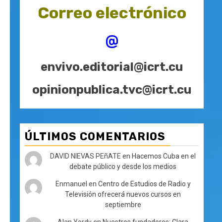
Correo electrónico
@
envivo.editorial@icrt.cu
opinionpublica.tvc@icrt.cu
ÚLTIMOS COMENTARIOS
DAVID NIEVAS PEñATE
en
Hacemos Cuba en el
debate público y desde los medios
Enmanuel
en
Centro de Estudios de Radio y
Televisión ofrecerá nuevos cursos en
septiembre
Alan Yordy
en
Nuestros fundadores: Clara