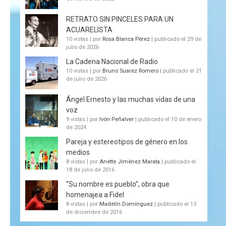
RETRATO SIN PINCELES PARA UN
ACUARELISTA
10 vistas
|
por
Rosa Blanca Pérez
|
publicado el 29 de
julio de 2026
La Cadena Nacional de Radio
10 vistas
|
por
Bruno Suarez Romero
|
publicado el 21
de julio de 2026
Ángel Ernesto y las muchas vidas de una
voz
9 vistas
|
por
Ivón Peñalver
|
publicado el 10 de enero
de 2024
Pareja y estereotipos de género en los
medios
8 vistas
|
por
Anette Jiménez Marata
|
publicado el
18 de julio de 2016
“Su nombre es pueblo”, obra que
homenajea a Fidel
8 vistas
|
por
Madelín Domínguez
|
publicado el 13
de diciembre de 2016