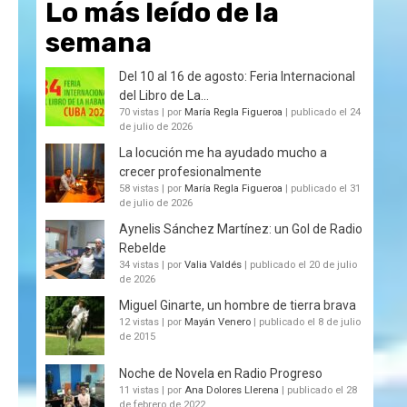
Lo más leído de la
semana
Del 10 al 16 de agosto: Feria Internacional
del Libro de La...
70 vistas
|
por
María Regla Figueroa
|
publicado el 24
de julio de 2026
La locución me ha ayudado mucho a
crecer profesionalmente
58 vistas
|
por
María Regla Figueroa
|
publicado el 31
de julio de 2026
Aynelis Sánchez Martínez: un Gol de Radio
Rebelde
34 vistas
|
por
Valia Valdés
|
publicado el 20 de julio
de 2026
Miguel Ginarte, un hombre de tierra brava
12 vistas
|
por
Mayán Venero
|
publicado el 8 de julio
de 2015
Noche de Novela en Radio Progreso
11 vistas
|
por
Ana Dolores Llerena
|
publicado el 28
de febrero de 2022