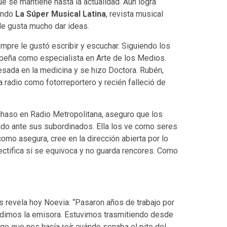
e se mantiene hasta la actualidad. Aún logra
rando
La Súper Musical Latina
, revista musical
le gusta mucho dar ideas.
iempre le gustó escribir y escuchar. Siguiendo los
eña como especialista en Arte de los Medios.
esada en la medicina y se hizo Doctora. Rubén,
 radio como fotorreportero y recién falleció de
chaso en Radio Metropolitana, aseguro que los
ado ante sus subordinados. Ella los ve como seres
o asegura, cree en la dirección abierta por lo
 rectifica si se equivoca y no guarda rencores. Como
s revela hoy Noevia: “Pasaron años de trabajo por
ndimos la emisora. Estuvimos trasmitiendo desde
lgo que nos hacía reír cuándo sonaba el pito del