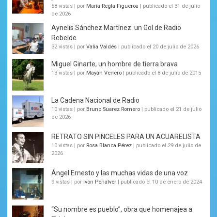
58 vistas
|
por
María Regla Figueroa
|
publicado el 31 de julio
de 2026
Aynelis Sánchez Martínez: un Gol de Radio
Rebelde
32 vistas
|
por
Valia Valdés
|
publicado el 20 de julio de 2026
Miguel Ginarte, un hombre de tierra brava
13 vistas
|
por
Mayán Venero
|
publicado el 8 de julio de 2015
La Cadena Nacional de Radio
10 vistas
|
por
Bruno Suarez Romero
|
publicado el 21 de julio
de 2026
RETRATO SIN PINCELES PARA UN ACUARELISTA
10 vistas
|
por
Rosa Blanca Pérez
|
publicado el 29 de julio de
2026
Ángel Ernesto y las muchas vidas de una voz
9 vistas
|
por
Ivón Peñalver
|
publicado el 10 de enero de 2024
“Su nombre es pueblo”, obra que homenajea a