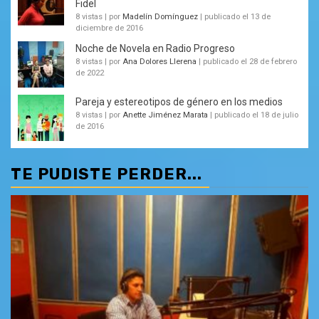
Fidel
8 vistas
|
por
Madelín Domínguez
|
publicado el 13 de
diciembre de 2016
Noche de Novela en Radio Progreso
8 vistas
|
por
Ana Dolores Llerena
|
publicado el 28 de febrero
de 2022
Pareja y estereotipos de género en los medios
8 vistas
|
por
Anette Jiménez Marata
|
publicado el 18 de julio
de 2016
TE PUDISTE PERDER...