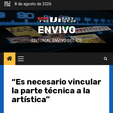
Saltar
8 de agosto de 2026
al
contenido
ENVIVO
EDITORIAL ENVIVO DEL ICS
Menú
principal
“Es necesario vincular
la parte técnica a la
artística”