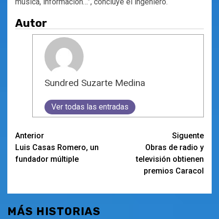
música, información…”, concluye el ingeniero.
Autor
Sundred Suzarte Medina
Ver todas las entradas
Navegación
Anterior
Siguente
Luis Casas Romero, un
Obras de radio y
de
fundador múltiple
televisión obtienen
entradas
premios Caracol
MÁS HISTORIAS