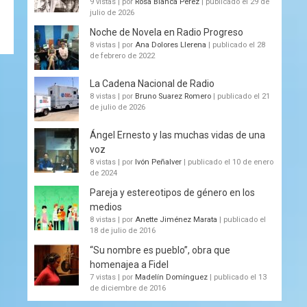
9 vistas
|
por
Rosa Blanca Pérez
|
publicado el 29 de
julio de 2026
Noche de Novela en Radio Progreso
8 vistas
|
por
Ana Dolores Llerena
|
publicado el 28
de febrero de 2022
La Cadena Nacional de Radio
8 vistas
|
por
Bruno Suarez Romero
|
publicado el 21
de julio de 2026
Ángel Ernesto y las muchas vidas de una
voz
8 vistas
|
por
Ivón Peñalver
|
publicado el 10 de enero
de 2024
Pareja y estereotipos de género en los
medios
8 vistas
|
por
Anette Jiménez Marata
|
publicado el
18 de julio de 2016
“Su nombre es pueblo”, obra que
homenajea a Fidel
7 vistas
|
por
Madelín Domínguez
|
publicado el 13
de diciembre de 2016