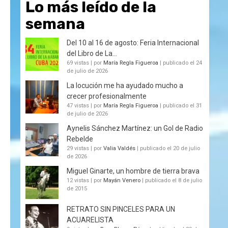
Lo más leído de la
semana
Del 10 al 16 de agosto: Feria Internacional
del Libro de La...
69 vistas
|
por
María Regla Figueroa
|
publicado el 24
de julio de 2026
La locución me ha ayudado mucho a
crecer profesionalmente
47 vistas
|
por
María Regla Figueroa
|
publicado el 31
de julio de 2026
Aynelis Sánchez Martínez: un Gol de Radio
Rebelde
29 vistas
|
por
Valia Valdés
|
publicado el 20 de julio
de 2026
Miguel Ginarte, un hombre de tierra brava
12 vistas
|
por
Mayán Venero
|
publicado el 8 de julio
de 2015
RETRATO SIN PINCELES PARA UN
ACUARELISTA