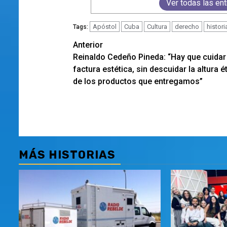
Ver todas las en
Apóstol
Cuba
Cultura
derecho
histori
Tags:
Navegación
Anterior
Reinaldo Cedeño Pineda: “Hay que cuidar 
de
factura estética, sin descuidar la altura é
entradas
de los productos que entregamos”
MÁS HISTORIAS