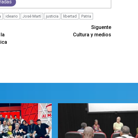
tradas
a
ideario
José Martí
justicia
libertad
Patria
Siguente
la
Cultura y medios
tica