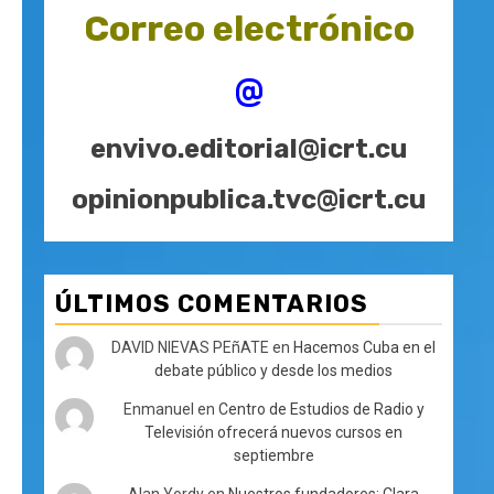
Correo electrónico
@
envivo.editorial@icrt.cu
opinionpublica.tvc@icrt.cu
ÚLTIMOS COMENTARIOS
DAVID NIEVAS PEñATE
en
Hacemos Cuba en el
debate público y desde los medios
Enmanuel
en
Centro de Estudios de Radio y
Televisión ofrecerá nuevos cursos en
septiembre
Alan Yordy
en
Nuestros fundadores: Clara