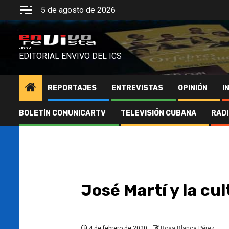
Saltar
5 de agosto de 2026
al
contenido
ENVIVO
EDITORIAL ENVIVO DEL ICS
REPORTAJES
ENTREVISTAS
OPINIÓN
I
BOLETÍN COMUNICARTV
TELEVISIÓN CUBANA
RAD
José Martí y la cu
4 de febrero de 2020
Rosa Blanca Pérez