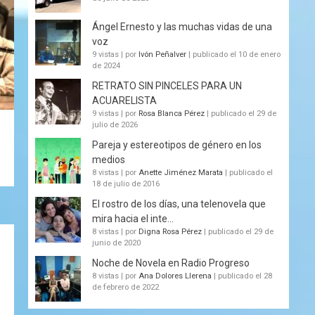
Ángel Ernesto y las muchas vidas de una
voz
9 vistas
|
por
Ivón Peñalver
|
publicado el 10 de enero
de 2024
RETRATO SIN PINCELES PARA UN
ACUARELISTA
9 vistas
|
por
Rosa Blanca Pérez
|
publicado el 29 de
julio de 2026
Pareja y estereotipos de género en los
medios
8 vistas
|
por
Anette Jiménez Marata
|
publicado el
18 de julio de 2016
El rostro de los días, una telenovela que
mira hacia el inte...
8 vistas
|
por
Digna Rosa Pérez
|
publicado el 29 de
junio de 2020
Noche de Novela en Radio Progreso
8 vistas
|
por
Ana Dolores Llerena
|
publicado el 28
de febrero de 2022