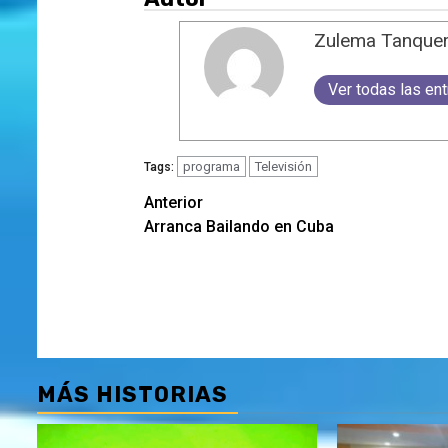
Zulema Tanquer
Ver todas las en
programa
Televisión
Tags:
Navegación
Anterior
Arranca Bailando en Cuba
de
entradas
MÁS HISTORIAS