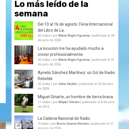
Lo más leído de la
semana
Del 10 al 16 de agosto: Feria Internacional
del Libro de La...
66 vistas
|
por
María Regla Figueroa
|
publicado el 24
de julio de 2026
La locución me ha ayudado mucho a
crecer profesionalmente
56 vistas
|
por
María Regla Figueroa
|
publicado el 31
de julio de 2026
Aynelis Sánchez Martínez: un Gol de Radio
Rebelde
32 vistas
|
por
Valia Valdés
|
publicado el 20 de julio
de 2026
Miguel Ginarte, un hombre de tierra brava
11 vistas
|
por
Mayán Venero
|
publicado el 8 de julio
de 2015
La Cadena Nacional de Radio
9 vistas
|
por
Bruno Suarez Romero
|
publicado el 21
de julio de 2026