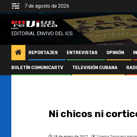
Saltar
7 de agosto de 2026
al
contenido
ENVIVO
EDITORIAL ENVIVO DEL ICS
REPORTAJES
ENTREVISTAS
OPINIÓN
I
BOLETÍN COMUNICARTV
TELEVISIÓN CUBANA
RAD
Ni chicos ni cortic
18 de enero de 2017
Zulema Tanquero Herre