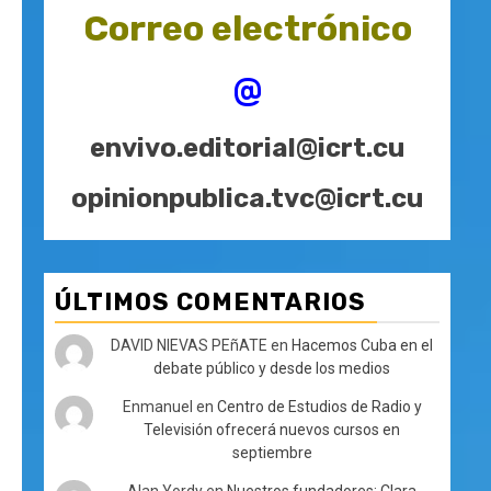
Correo electrónico
@
envivo.editorial@icrt.cu
opinionpublica.tvc@icrt.cu
ÚLTIMOS COMENTARIOS
DAVID NIEVAS PEñATE
en
Hacemos Cuba en el
debate público y desde los medios
Enmanuel
en
Centro de Estudios de Radio y
Televisión ofrecerá nuevos cursos en
septiembre
Alan Yordy
en
Nuestros fundadores: Clara