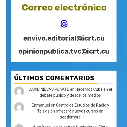
Correo electrónico
@
envivo.editorial@icrt.cu
opinionpublica.tvc@icrt.cu
ÚLTIMOS COMENTARIOS
DAVID NIEVAS PEñATE
en
Hacemos Cuba en el
debate público y desde los medios
Enmanuel
en
Centro de Estudios de Radio y
Televisión ofrecerá nuevos cursos en
septiembre
Alan Yordy
en
Nuestros fundadores: Clara