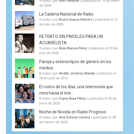
9 vistas
|
por
Ivón Peñalver
|
publicado el 10 de enero
de 2024
La Cadena Nacional de Radio
9 vistas
|
por
Bruno Suarez Romero
|
publicado el 21
de julio de 2026
RETRATO SIN PINCELES PARA UN
ACUARELISTA
9 vistas
|
por
Rosa Blanca Pérez
|
publicado el 29 de
julio de 2026
Pareja y estereotipos de género en los
medios
8 vistas
|
por
Anette Jiménez Marata
|
publicado el
18 de julio de 2016
El rostro de los días, una telenovela que
mira hacia el inte...
8 vistas
|
por
Digna Rosa Pérez
|
publicado el 29 de
junio de 2020
Noche de Novela en Radio Progreso
8 vistas
|
por
Ana Dolores Llerena
|
publicado el 28
de febrero de 2022