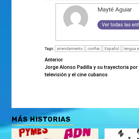
Mayté Aguiar
Ver todas las en
arrendamiento
confiar
Español
lengua 
Tags:
Navegación
Anterior
Jorge Alonso Padilla y su trayectoria por 
de
televisión y el cine cubanos
entradas
MÁS HISTORIAS