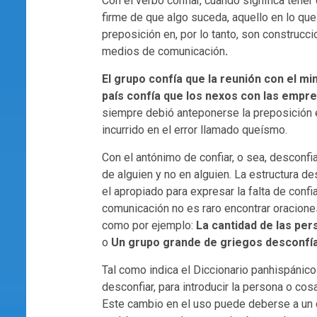
Con el verbo confiar, cuando significa tener
firme de que algo suceda, aquello en lo que
preposición en, por lo tanto, son construcc
medios de comunicación
.
El
grupo confía que la reunión con el mi
país confía que los nexos con las empre
siempre debió anteponerse la preposición e
incurrido en el error llamado queísmo.
Con el antónimo de confiar, o sea, desconf
de alguien y no en alguien. La estructura de
el apropiado para expresar la falta de conf
comunicación no es raro encontrar oracione
como por ejemplo:
La cantidad de las per
o
Un grupo grande de griegos desconfía
Tal como indica el Diccionario panhispánic
desconfiar, para introducir la persona o cos
Este cambio en el uso puede deberse a un c