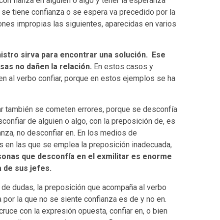
 con fianza en alguien o algo y tener la esperanza
 se tiene confianza o se espera va precedido por la
iones impropias las siguientes, aparecidas en varios
nistro sirva para encontrar una solución. Ese
sas no dañen la relación.
En estos casos y
n al verbo confiar, porque en estos ejemplos se ha
iar también se cometen errores, porque se desconfía
sconfiar de alguien o algo, con la preposición de, es
ianza, no desconfiar en. En los medios de
s en las que se emplea la preposición inadecuada,
sonas que desconfía en el exmilitar es enorme
 de sus jefes.
o de dudas, la preposición que acompaña al verbo
a por la que no se siente confianza es de y no en.
ruce con la expresión opuesta, confiar en, o bien