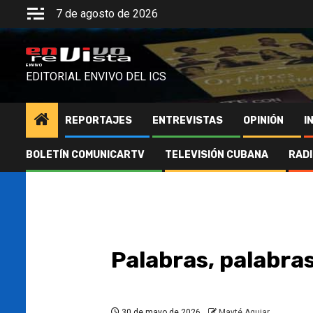
Saltar
7 de agosto de 2026
al
contenido
ENVIVO
EDITORIAL ENVIVO DEL ICS
REPORTAJES
ENTREVISTAS
OPINIÓN
I
BOLETÍN COMUNICARTV
TELEVISIÓN CUBANA
RAD
Palabras, palabras
30 de mayo de 2026
Mayté Aguiar