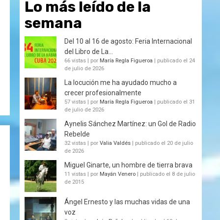
Lo más leído de la
semana
Del 10 al 16 de agosto: Feria Internacional
del Libro de La...
66 vistas
|
por
María Regla Figueroa
|
publicado el 24
de julio de 2026
La locución me ha ayudado mucho a
crecer profesionalmente
57 vistas
|
por
María Regla Figueroa
|
publicado el 31
de julio de 2026
Aynelis Sánchez Martínez: un Gol de Radio
Rebelde
32 vistas
|
por
Valia Valdés
|
publicado el 20 de julio
de 2026
Miguel Ginarte, un hombre de tierra brava
11 vistas
|
por
Mayán Venero
|
publicado el 8 de julio
de 2015
Ángel Ernesto y las muchas vidas de una
voz