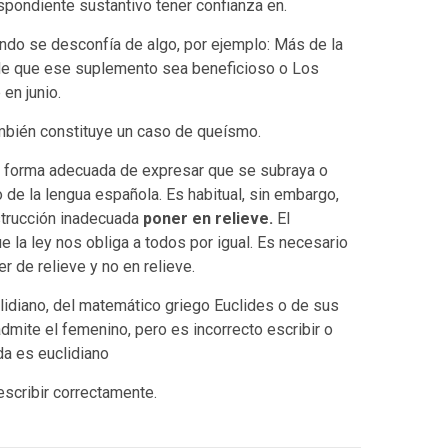
espondiente sustantivo tener confianza en.
ndo se desconfía de algo, por ejemplo: Más de la
 de que ese suplemento sea beneficioso o Los
en junio.
mbién constituye un caso de queísmo.
la forma adecuada de expresar que se subraya o
 de la lengua española. Es habitual, sin embargo,
nstrucción inadecuada
poner en relieve.
El
e la ley nos obliga a todos por igual. Es necesario
er de relieve y no en relieve.
clidiano, del matemático griego Euclides o de sus
admite el femenino, pero es incorrecto escribir o
a es euclidiano
scribir correctamente.