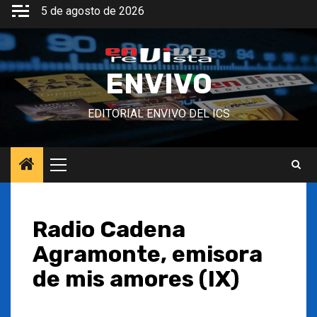
Saltar
5 de agosto de 2026
al
contenido
ENVIVO
EDITORIAL ENVIVO DEL ICS
Menú
principal
Radio Cadena
Agramonte, emisora
de mis amores (IX)