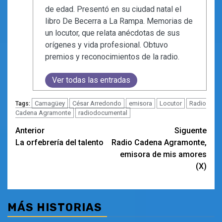
de edad. Presentó en su ciudad natal el
libro De Becerra a La Rampa. Memorias de
un locutor, que relata anécdotas de sus
orígenes y vida profesional. Obtuvo
premios y reconocimientos de la radio.
Ver todas las entradas
Camagüey
César Arredondo
emisora
Locutor
Radio
Tags:
Cadena Agramonte
radiodocumental
Navegación
Anterior
Siguente
La orfebrería del talento
Radio Cadena Agramonte,
de
emisora de mis amores
entradas
(X)
MÁS HISTORIAS