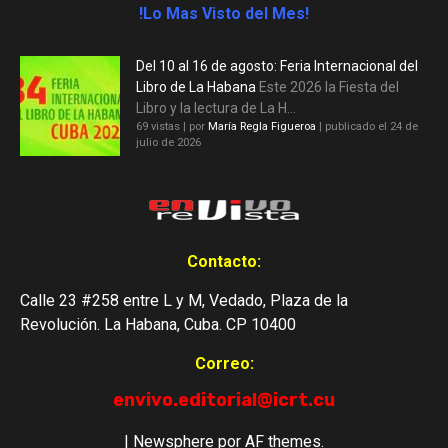
!Lo Mas Visto del Mes!
Del 10 al 16 de agosto: Feria Internacional del
Libro de La Habana
Este 2026 la Fiesta del
Libro y la lectura de La H...
69 vistas
|
por
María Regla Figueroa
|
publicado el 24 de
julio de 2026
Contacto:
Calle 23 #258 entre L y M, Vedado, Plaza de la
Revolución. La Habana, Cuba. CP 10400
Correo:
envivo.editorial@icrt.cu
|
Newsphere
por AF themes.