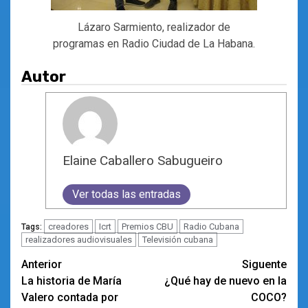
Lázaro Sarmiento, realizador de
programas en Radio Ciudad de La Habana.
Autor
Elaine Caballero Sabugueiro
Ver todas las entradas
creadores
Icrt
Premios CBU
Radio Cubana
Tags:
realizadores audiovisuales
Televisión cubana
Navegación
Anterior
Siguente
La historia de María
¿Qué hay de nuevo en la
de
Valero contada por
COCO?