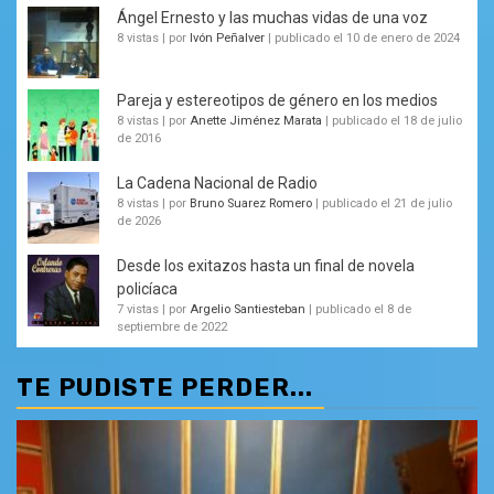
Ángel Ernesto y las muchas vidas de una voz
8 vistas
|
por
Ivón Peñalver
|
publicado el 10 de enero de 2024
Pareja y estereotipos de género en los medios
8 vistas
|
por
Anette Jiménez Marata
|
publicado el 18 de julio
de 2016
La Cadena Nacional de Radio
8 vistas
|
por
Bruno Suarez Romero
|
publicado el 21 de julio
de 2026
Desde los exitazos hasta un final de novela
policíaca
7 vistas
|
por
Argelio Santiesteban
|
publicado el 8 de
septiembre de 2022
TE PUDISTE PERDER...