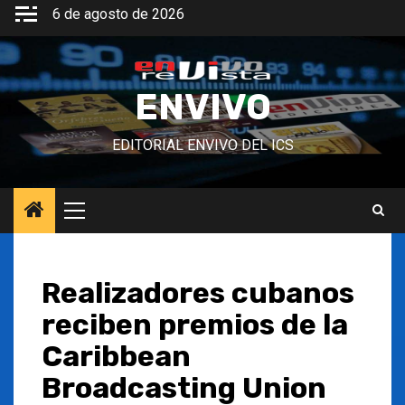
Saltar
6 de agosto de 2026
al
contenido
ENVIVO
EDITORIAL ENVIVO DEL ICS
Menú
principal
Realizadores cubanos
reciben premios de la
Caribbean
Broadcasting Union