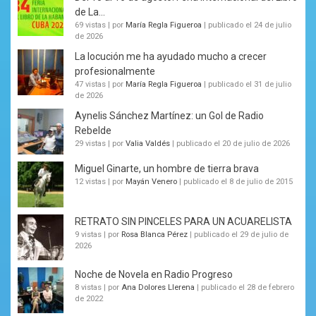
de La...
69 vistas
|
por
María Regla Figueroa
|
publicado el 24 de julio
de 2026
La locución me ha ayudado mucho a crecer
profesionalmente
47 vistas
|
por
María Regla Figueroa
|
publicado el 31 de julio
de 2026
Aynelis Sánchez Martínez: un Gol de Radio
Rebelde
29 vistas
|
por
Valia Valdés
|
publicado el 20 de julio de 2026
Miguel Ginarte, un hombre de tierra brava
12 vistas
|
por
Mayán Venero
|
publicado el 8 de julio de 2015
RETRATO SIN PINCELES PARA UN ACUARELISTA
9 vistas
|
por
Rosa Blanca Pérez
|
publicado el 29 de julio de
2026
Noche de Novela en Radio Progreso
8 vistas
|
por
Ana Dolores Llerena
|
publicado el 28 de febrero
de 2022