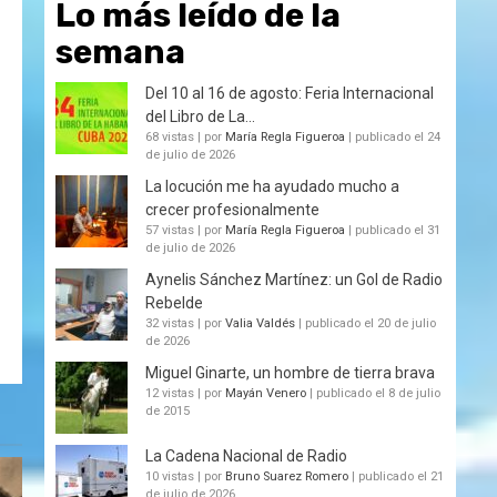
Lo más leído de la
semana
Del 10 al 16 de agosto: Feria Internacional
del Libro de La...
68 vistas
|
por
María Regla Figueroa
|
publicado el 24
de julio de 2026
La locución me ha ayudado mucho a
crecer profesionalmente
57 vistas
|
por
María Regla Figueroa
|
publicado el 31
de julio de 2026
Aynelis Sánchez Martínez: un Gol de Radio
Rebelde
32 vistas
|
por
Valia Valdés
|
publicado el 20 de julio
de 2026
Miguel Ginarte, un hombre de tierra brava
12 vistas
|
por
Mayán Venero
|
publicado el 8 de julio
de 2015
La Cadena Nacional de Radio
10 vistas
|
por
Bruno Suarez Romero
|
publicado el 21
de julio de 2026