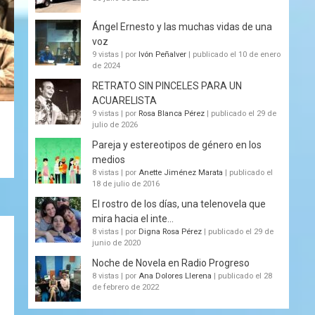
Ángel Ernesto y las muchas vidas de una
voz
9 vistas
|
por
Ivón Peñalver
|
publicado el 10 de enero
de 2024
RETRATO SIN PINCELES PARA UN
ACUARELISTA
9 vistas
|
por
Rosa Blanca Pérez
|
publicado el 29 de
julio de 2026
Pareja y estereotipos de género en los
medios
8 vistas
|
por
Anette Jiménez Marata
|
publicado el
18 de julio de 2016
El rostro de los días, una telenovela que
mira hacia el inte...
8 vistas
|
por
Digna Rosa Pérez
|
publicado el 29 de
junio de 2020
Noche de Novela en Radio Progreso
8 vistas
|
por
Ana Dolores Llerena
|
publicado el 28
de febrero de 2022