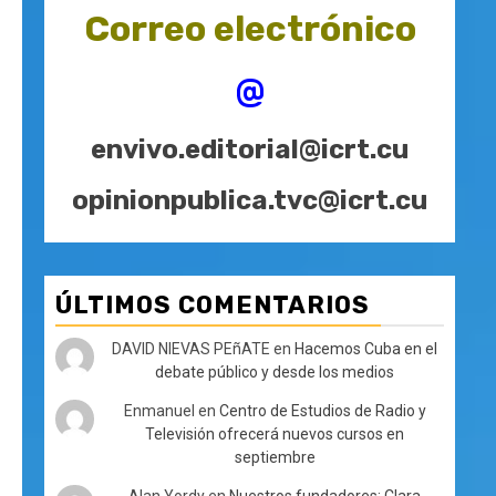
Correo electrónico
@
envivo.editorial@icrt.cu
opinionpublica.tvc@icrt.cu
ÚLTIMOS COMENTARIOS
DAVID NIEVAS PEñATE
en
Hacemos Cuba en el
debate público y desde los medios
Enmanuel
en
Centro de Estudios de Radio y
Televisión ofrecerá nuevos cursos en
septiembre
Alan Yordy
en
Nuestros fundadores: Clara