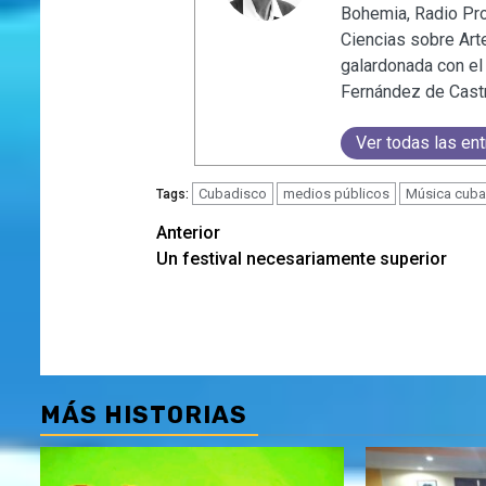
Bohemia, Radio Pro
Ciencias sobre Arte
galardonada con el
Fernández de Castro
Ver todas las en
Cubadisco
medios públicos
Música cub
Tags:
Navegación
Anterior
Un festival necesariamente superior
de
entradas
MÁS HISTORIAS