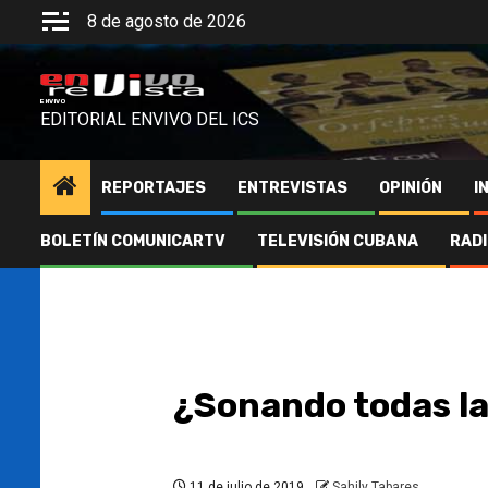
Saltar
8 de agosto de 2026
al
contenido
ENVIVO
EDITORIAL ENVIVO DEL ICS
REPORTAJES
ENTREVISTAS
OPINIÓN
I
BOLETÍN COMUNICARTV
TELEVISIÓN CUBANA
RAD
¿Sonando todas l
11 de julio de 2019
Sahily Tabares