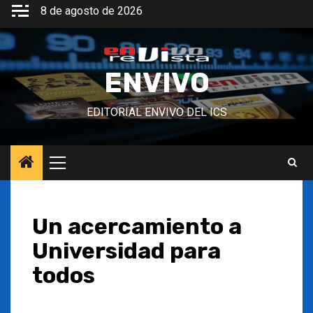
Saltar
8 de agosto de 2026
al
contenido
ENVIVO
EDITORIAL ENVIVO DEL ICS
Menú
principal
Un acercamiento a
Universidad para
todos