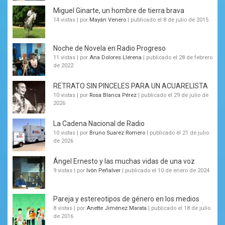
Miguel Ginarte, un hombre de tierra brava
14 vistas
|
por
Mayán Venero
|
publicado el 8 de julio de 2015
Noche de Novela en Radio Progreso
11 vistas
|
por
Ana Dolores Llerena
|
publicado el 28 de febrero
de 2022
RETRATO SIN PINCELES PARA UN ACUARELISTA
10 vistas
|
por
Rosa Blanca Pérez
|
publicado el 29 de julio de
2026
La Cadena Nacional de Radio
10 vistas
|
por
Bruno Suarez Romero
|
publicado el 21 de julio
de 2026
Ángel Ernesto y las muchas vidas de una voz
9 vistas
|
por
Ivón Peñalver
|
publicado el 10 de enero de 2024
Pareja y estereotipos de género en los medios
8 vistas
|
por
Anette Jiménez Marata
|
publicado el 18 de julio
de 2016