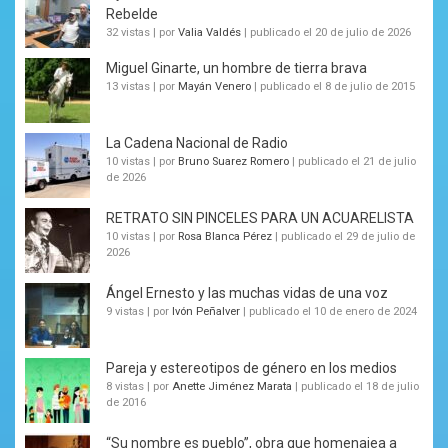
Rebelde
32 vistas
|
por
Valia Valdés
|
publicado el 20 de julio de 2026
Miguel Ginarte, un hombre de tierra brava
13 vistas
|
por
Mayán Venero
|
publicado el 8 de julio de 2015
La Cadena Nacional de Radio
10 vistas
|
por
Bruno Suarez Romero
|
publicado el 21 de julio
de 2026
RETRATO SIN PINCELES PARA UN ACUARELISTA
10 vistas
|
por
Rosa Blanca Pérez
|
publicado el 29 de julio de
2026
Ángel Ernesto y las muchas vidas de una voz
9 vistas
|
por
Ivón Peñalver
|
publicado el 10 de enero de 2024
Pareja y estereotipos de género en los medios
8 vistas
|
por
Anette Jiménez Marata
|
publicado el 18 de julio
de 2016
“Su nombre es pueblo”, obra que homenajea a