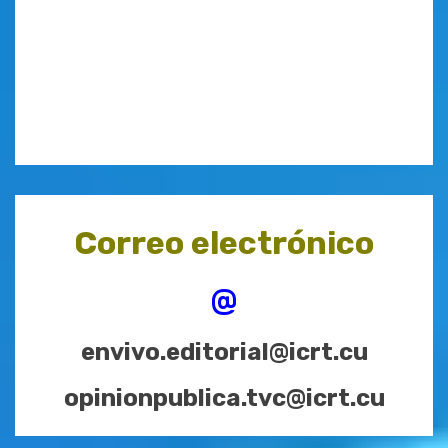
Correo electrónico
@
envivo.editorial@icrt.cu
opinionpublica.tvc@icrt.cu