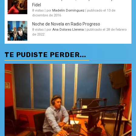
Fidel
8 vistas
|
por
Madelín Domínguez
|
publicado el 13 de
diciembre de 2016
Noche de Novela en Radio Progreso
8 vistas
|
por
Ana Dolores Llerena
|
publicado el 28 de febrero
de 2022
TE PUDISTE PERDER...