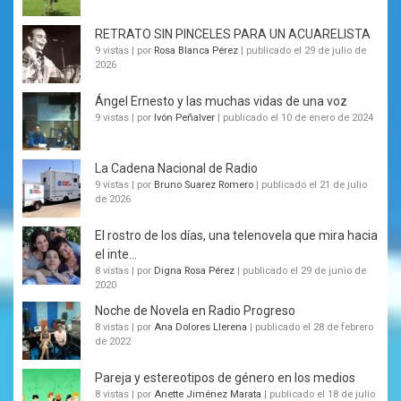
RETRATO SIN PINCELES PARA UN ACUARELISTA
9 vistas
|
por
Rosa Blanca Pérez
|
publicado el 29 de julio de
2026
Ángel Ernesto y las muchas vidas de una voz
9 vistas
|
por
Ivón Peñalver
|
publicado el 10 de enero de 2024
La Cadena Nacional de Radio
9 vistas
|
por
Bruno Suarez Romero
|
publicado el 21 de julio
de 2026
El rostro de los días, una telenovela que mira hacia
el inte...
8 vistas
|
por
Digna Rosa Pérez
|
publicado el 29 de junio de
2020
Noche de Novela en Radio Progreso
8 vistas
|
por
Ana Dolores Llerena
|
publicado el 28 de febrero
de 2022
Pareja y estereotipos de género en los medios
8 vistas
|
por
Anette Jiménez Marata
|
publicado el 18 de julio