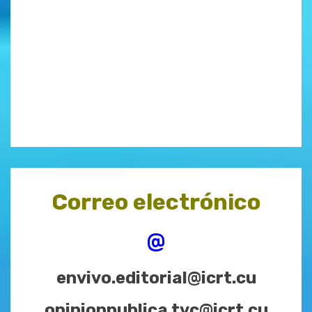
Correo electrónico
@
envivo.editorial@icrt.cu
opinionpublica.tvc@icrt.cu