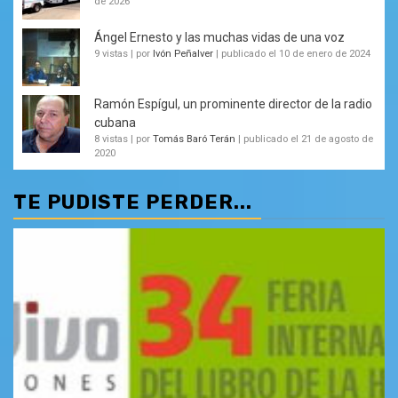
de 2026
Ángel Ernesto y las muchas vidas de una voz
9 vistas
|
por
Ivón Peñalver
|
publicado el 10 de enero de 2024
Ramón Espígul, un prominente director de la radio
cubana
8 vistas
|
por
Tomás Baró Terán
|
publicado el 21 de agosto de
2020
TE PUDISTE PERDER...