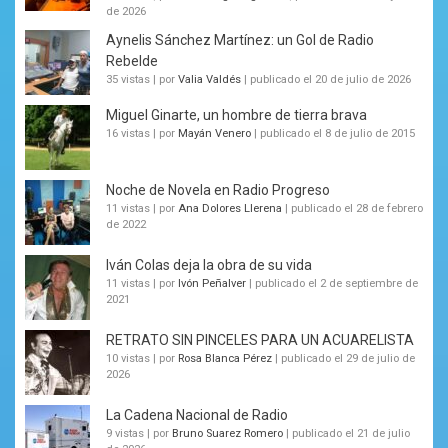
de 2026
Aynelis Sánchez Martínez: un Gol de Radio
Rebelde
35 vistas
|
por
Valia Valdés
|
publicado el 20 de julio de 2026
Miguel Ginarte, un hombre de tierra brava
16 vistas
|
por
Mayán Venero
|
publicado el 8 de julio de 2015
Noche de Novela en Radio Progreso
11 vistas
|
por
Ana Dolores Llerena
|
publicado el 28 de febrero
de 2022
Iván Colas deja la obra de su vida
11 vistas
|
por
Ivón Peñalver
|
publicado el 2 de septiembre de
2021
RETRATO SIN PINCELES PARA UN ACUARELISTA
10 vistas
|
por
Rosa Blanca Pérez
|
publicado el 29 de julio de
2026
La Cadena Nacional de Radio
9 vistas
|
por
Bruno Suarez Romero
|
publicado el 21 de julio