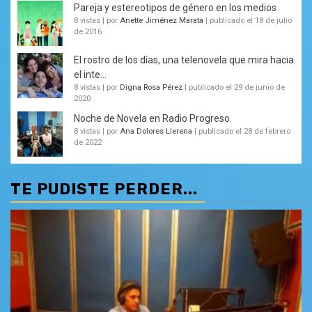
Pareja y estereotipos de género en los medios
8 vistas
|
por
Anette Jiménez Marata
|
publicado el 18 de julio
de 2016
El rostro de los días, una telenovela que mira hacia
el inte...
8 vistas
|
por
Digna Rosa Pérez
|
publicado el 29 de junio de
2020
Noche de Novela en Radio Progreso
8 vistas
|
por
Ana Dolores Llerena
|
publicado el 28 de febrero
de 2022
TE PUDISTE PERDER...