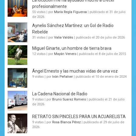
profesionalmente
55 vistas
|
por
María Regla Figueroa
|
publicado el 31 de julio
de 2026
Aynelis Sánchez Martínez: un Gol de Radio
Rebelde
31 vistas
|
por
Valia Valdés
|
publicado el 20 de julio de 2026
Miguel Ginarte, un hombre de tierra brava
12 vistas
|
por
Mayán Venero
|
publicado el 8 de julio de 2015
Ángel Ernesto y las muchas vidas de una voz
9 vistas
|
por
Ivón Peñalver
|
publicado el 10 de enero de 2024
La Cadena Nacional de Radio
9 vistas
|
por
Bruno Suarez Romero
|
publicado el 21 de julio
de 2026
RETRATO SIN PINCELES PARA UN ACUARELISTA
9 vistas
|
por
Rosa Blanca Pérez
|
publicado el 29 de julio de
2026