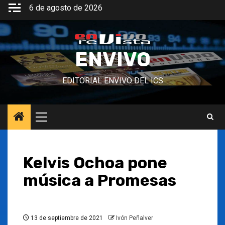
Saltar
6 de agosto de 2026
al
contenido
ENVIVO
EDITORIAL ENVIVO DEL ICS
Menú
principal
Kelvis Ochoa pone
música a Promesas
13 de septiembre de 2021
Ivón Peñalver