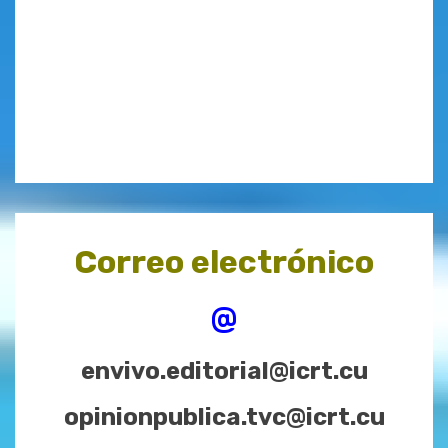
Correo electrónico
@
envivo.editorial@icrt.cu
opinionpublica.tvc@icrt.cu