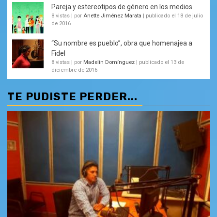
Pareja y estereotipos de género en los medios
8 vistas
|
por
Anette Jiménez Marata
|
publicado el 18 de julio
de 2016
“Su nombre es pueblo”, obra que homenajea a
Fidel
8 vistas
|
por
Madelín Domínguez
|
publicado el 13 de
diciembre de 2016
TE PUDISTE PERDER...