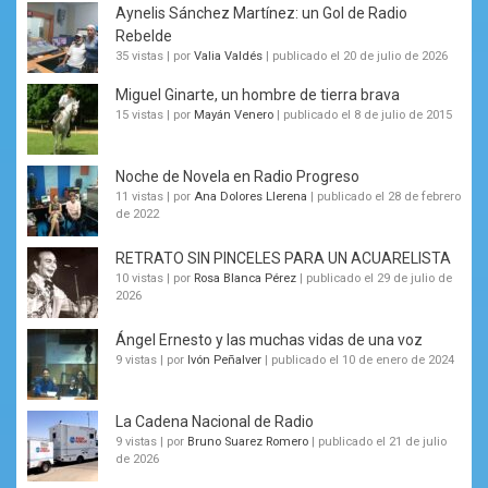
Aynelis Sánchez Martínez: un Gol de Radio
Rebelde
35 vistas
|
por
Valia Valdés
|
publicado el 20 de julio de 2026
Miguel Ginarte, un hombre de tierra brava
15 vistas
|
por
Mayán Venero
|
publicado el 8 de julio de 2015
Noche de Novela en Radio Progreso
11 vistas
|
por
Ana Dolores Llerena
|
publicado el 28 de febrero
de 2022
RETRATO SIN PINCELES PARA UN ACUARELISTA
10 vistas
|
por
Rosa Blanca Pérez
|
publicado el 29 de julio de
2026
Ángel Ernesto y las muchas vidas de una voz
9 vistas
|
por
Ivón Peñalver
|
publicado el 10 de enero de 2024
La Cadena Nacional de Radio
9 vistas
|
por
Bruno Suarez Romero
|
publicado el 21 de julio
de 2026