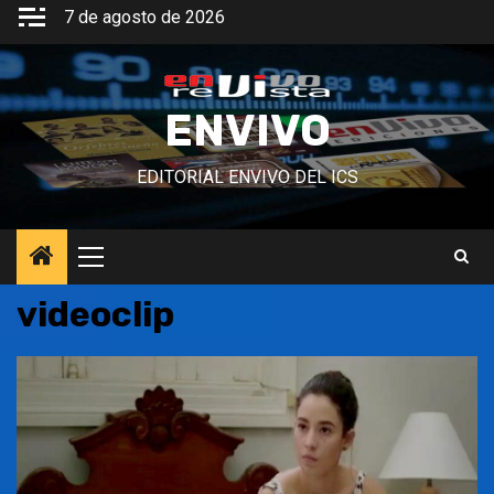
Saltar
7 de agosto de 2026
al
contenido
ENVIVO
EDITORIAL ENVIVO DEL ICS
Menú
principal
videoclip