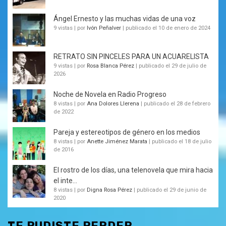
Ángel Ernesto y las muchas vidas de una voz
9 vistas
|
por
Ivón Peñalver
|
publicado el 10 de enero de 2024
RETRATO SIN PINCELES PARA UN ACUARELISTA
9 vistas
|
por
Rosa Blanca Pérez
|
publicado el 29 de julio de
2026
Noche de Novela en Radio Progreso
8 vistas
|
por
Ana Dolores Llerena
|
publicado el 28 de febrero
de 2022
Pareja y estereotipos de género en los medios
8 vistas
|
por
Anette Jiménez Marata
|
publicado el 18 de julio
de 2016
El rostro de los días, una telenovela que mira hacia
el inte...
8 vistas
|
por
Digna Rosa Pérez
|
publicado el 29 de junio de
2020
TE PUDISTE PERDER...