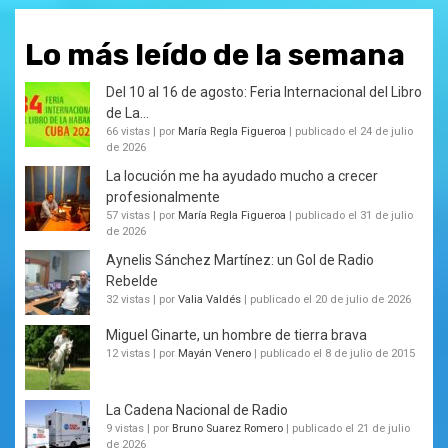
Lo más leído de la semana
Del 10 al 16 de agosto: Feria Internacional del Libro
de La...
66 vistas
|
por
María Regla Figueroa
|
publicado el 24 de julio
de 2026
La locución me ha ayudado mucho a crecer
profesionalmente
57 vistas
|
por
María Regla Figueroa
|
publicado el 31 de julio
de 2026
Aynelis Sánchez Martínez: un Gol de Radio
Rebelde
32 vistas
|
por
Valia Valdés
|
publicado el 20 de julio de 2026
Miguel Ginarte, un hombre de tierra brava
12 vistas
|
por
Mayán Venero
|
publicado el 8 de julio de 2015
La Cadena Nacional de Radio
9 vistas
|
por
Bruno Suarez Romero
|
publicado el 21 de julio
de 2026